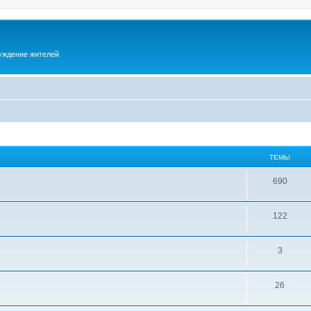
суждение жителей
ТЕМЫ
690
122
3
26