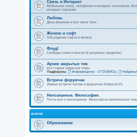
Связь и Интернет
Мобильная связь, телефония и интернет-технологии, Вс
интернет порталов
Любовь
Дела амурные и все такое :love:
Железо и софт
Обсуждение софта и железа
Флуд!
Свобода слова и мысли (в разумных пределах)
Архив закрытых тем
все старые закрытые темы
Подфорумы:
ИнформЦентр - ОТЗОВИСЬ
,
Найдены
Встречи форумчан
Живые встречи чатлан и форумчан Инфосел.Ру
Непознанное. Философия.
Почти всё о непознанном. Философско-религиозные темы
ФОРУМ
Образование