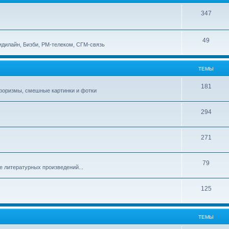
347
49
идилайн, Бизби, РМ-телеком, СГМ-связь
ТЕМЫ
181
афоризмы, смешные картинки и фотки
294
271
79
е литературных произведений...
125
ТЕМЫ