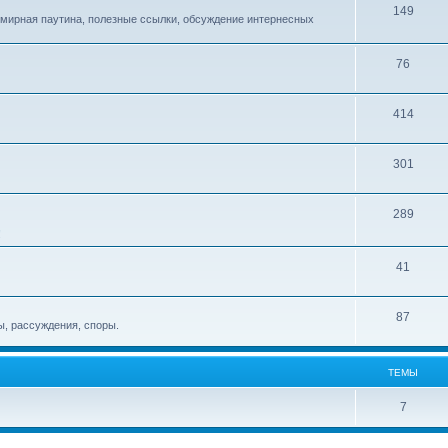
149
емирная паутина, полезные ссылки, обсуждение интернесных
76
414
301
289
!
41
87
, рассуждения, споры.
ТЕМЫ
7