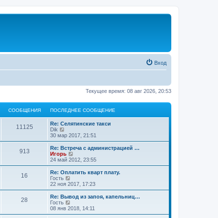
Вход
Текущее время: 08 авг 2026, 20:53
СООБЩЕНИЯ
ПОСЛЕДНЕЕ СООБЩЕНИЕ
Re: Селятинские такси
11125
П
Dik
е
30 мар 2017, 21:51
р
е
Re: Встреча с администрацией …
913
й
П
Игорь
т
е
24 май 2012, 23:55
и
р
к
е
Re: Оплатить кварт плату.
16
п
й
П
Гость
о
т
е
22 ноя 2017, 17:23
с
и
р
л
к
е
Re: Вывод из запоя, капельниц…
е
28
п
й
П
Гость
д
о
т
е
08 янв 2018, 14:11
н
с
и
р
е
л