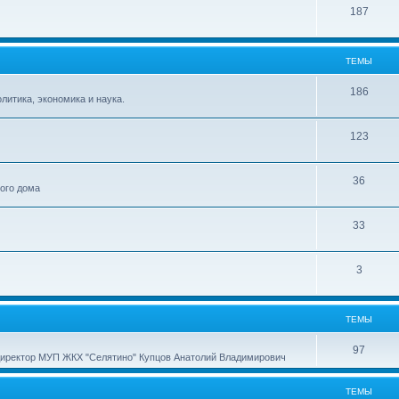
187
ТЕМЫ
186
итика, экономика и наука.
123
36
ного дома
33
3
ТЕМЫ
97
директор МУП ЖКХ "Селятино" Купцов Анатолий Владимирович
ТЕМЫ