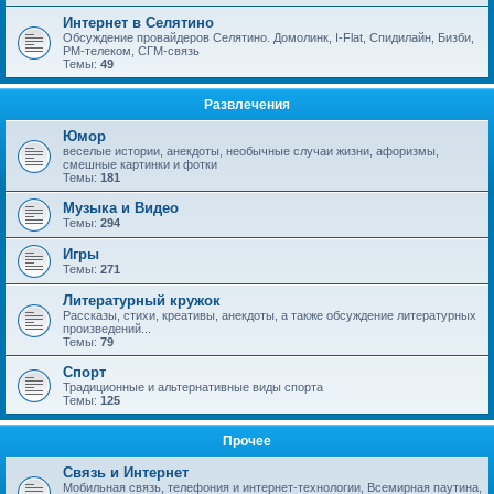
Интернет в Селятино
Обсуждение провайдеров Селятино. Домолинк, I-Flat, Спидилайн, Бизби,
РМ-телеком, СГМ-связь
Темы:
49
Развлечения
Юмор
веселые истории, анекдоты, необычные случаи жизни, афоризмы,
смешные картинки и фотки
Темы:
181
Музыка и Видео
Темы:
294
Игры
Темы:
271
Литературный кружок
Рассказы, стихи, креативы, анекдоты, а также обсуждение литературных
произведений...
Темы:
79
Спорт
Традиционные и альтернативные виды спорта
Темы:
125
Прочее
Связь и Интернет
Мобильная связь, телефония и интернет-технологии, Всемирная паутина,