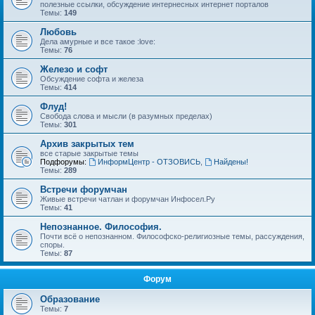
полезные ссылки, обсуждение интернесных интернет порталов
Темы:
149
Любовь
Дела амурные и все такое :love:
Темы:
76
Железо и софт
Обсуждение софта и железа
Темы:
414
Флуд!
Свобода слова и мысли (в разумных пределах)
Темы:
301
Архив закрытых тем
все старые закрытые темы
Подфорумы:
ИнформЦентр - ОТЗОВИСЬ
,
Найдены!
Темы:
289
Встречи форумчан
Живые встречи чатлан и форумчан Инфосел.Ру
Темы:
41
Непознанное. Философия.
Почти всё о непознанном. Философско-религиозные темы, рассуждения,
споры.
Темы:
87
Форум
Образование
Темы:
7