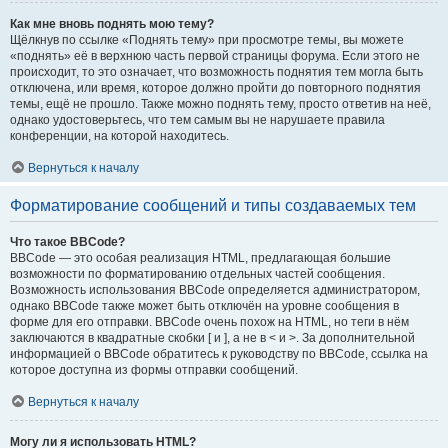
Как мне вновь поднять мою тему?
Щёлкнув по ссылке «Поднять тему» при просмотре темы, вы можете
«поднять» её в верхнюю часть первой страницы форума. Если этого не
происходит, то это означает, что возможность поднятия тем могла быть
отключена, или время, которое должно пройти до повторного поднятия
темы, ещё не прошло. Также можно поднять тему, просто ответив на неё,
однако удостоверьтесь, что тем самым вы не нарушаете правила
конференции, на которой находитесь.
Вернуться к началу
Форматирование сообщений и типы создаваемых тем
Что такое BBCode?
BBCode — это особая реализация HTML, предлагающая большие
возможности по форматированию отдельных частей сообщения.
Возможность использования BBCode определяется администратором,
однако BBCode также может быть отключён на уровне сообщения в
форме для его отправки. BBCode очень похож на HTML, но теги в нём
заключаются в квадратные скобки [ и ], а не в < и >. За дополнительной
информацией о BBCode обратитесь к руководству по BBCode, ссылка на
которое доступна из формы отправки сообщений.
Вернуться к началу
Могу ли я использовать HTML?