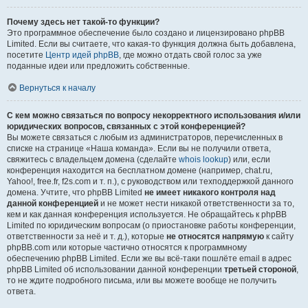
Почему здесь нет такой-то функции?
Это программное обеспечение было создано и лицензировано phpBB
Limited. Если вы считаете, что какая-то функция должна быть добавлена,
посетите
Центр идей phpBB
, где можно отдать свой голос за уже
поданные идеи или предложить собственные.
Вернуться к началу
С кем можно связаться по вопросу некорректного использования и/или
юридических вопросов, связанных с этой конференцией?
Вы можете связаться с любым из администраторов, перечисленных в
списке на странице «Наша команда». Если вы не получили ответа,
свяжитесь с владельцем домена (сделайте
whois lookup
) или, если
конференция находится на бесплатном домене (например, chat.ru,
Yahoo!, free.fr, f2s.com и т. п.), с руководством или техподдержкой данного
домена. Учтите, что phpBB Limited
не имеет никакого контроля над
данной конференцией
и не может нести никакой ответственности за то,
кем и как данная конференция используется. Не обращайтесь к phpBB
Limited по юридическим вопросам (о приостановке работы конференции,
ответственности за неё и т. д.), которые
не относятся напрямую
к сайту
phpBB.com или которые частично относятся к программному
обеспечению phpBB Limited. Если же вы всё-таки пошлёте email в адрес
phpBB Limited об использовании данной конференции
третьей стороной
,
то не ждите подробного письма, или вы можете вообще не получить
ответа.