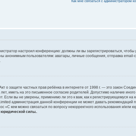
Как мне связаться с администратором 
дминистратор настроил конференцию: должны ли вы зарегистрироваться, чтобы
 анонимным пользователям: аватары, личные сообщения, отправка email-сооб
.
 или Акт о защите частных прав ребёнка в интернете от 1998 г. — это закон Со
т, иметь на это письменное согласие родителей. Допустимо наличие иного
 Если вы не уверены, применимо ли это к вам, как к регистрирующемуся на 
Limited администрация данной конференции не может давать рекомендаций 
ос «С кем можно связаться по вопросу некорректного использования и/или ю
т юридической силы.
.