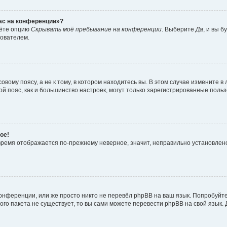
час на конференции»?
дёте опцию
Скрывать моё пребывание на конференции
. Выберите
Да
, и вы 
зователем.
вому поясу, а не к тому, в котором находитесь вы. В этом случае измените в 
овой пояс, как и большинство настроек, могут только зарегистрированные пол
ое!
о время отображается по-прежнему неверное, значит, неправильно установле
онференции, или же просто никто не перевёл phpBB на ваш язык. Попробуйт
вого пакета не существует, то вы сами можете перевести phpBB на свой язы