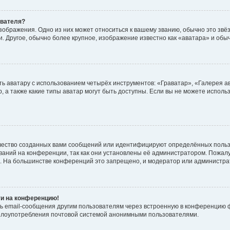
ователя?
зображения. Одно из них может относиться к вашему званию, обычно это звёзд
. Другое, обычно более крупное, изображение известно как «аватара» и обы
ь аватару с использованием четырёх инструментов: «Граватар», «Галерея а
, а также какие типы аватар могут быть доступны. Если вы не можете испол
чество созданных вами сообщений или идентифицируют определённых польз
аний на конференции, так как они установлены её администратором. Пожал
е. На большинстве конференций это запрещено, и модератор или администра
ти на конференцию!
ь email-сообщения другим пользователям через встроенную в конференцию ф
ь злоупотребления почтовой системой анонимными пользователями.