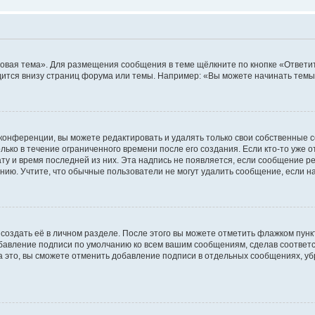
овая тема». Для размещения сообщения в теме щёлкните по кнопке «Ответит
ится внизу страниц форума или темы. Например: «Вы можете начинать темы»
конференции, вы можете редактировать и удалять только свои собственные 
ько в течение ограниченного времени после его создания. Если кто-то уже 
дату и время последней из них. Эта надпись не появляется, если сообщение 
ию. Учтите, что обычные пользователи не могут удалить сообщение, если на 
создать её в личном разделе. После этого вы можете отметить флажком пун
обавление подписи по умолчанию ко всем вашим сообщениям, сделав соотве
а это, вы сможете отменить добавление подписи в отдельных сообщениях, у