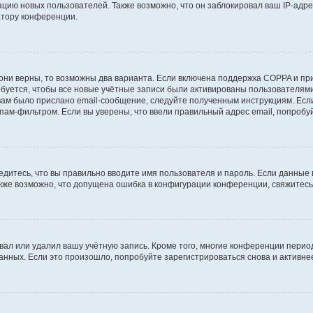
ию новых пользователей. Также возможно, что он заблокировал ваш IP-адре
атору конференции.
они верны, то возможны два варианта. Если включена поддержка COPPA и при 
уется, чтобы все новые учётные записи были активированы пользователями
ам было прислано email-сообщение, следуйте полученным инструкциям. Если
пам-фильтром. Если вы уверены, что ввели правильный адрес email, попробу
едитесь, что вы правильно вводите имя пользователя и пароль. Если данные
Также возможно, что допущена ошибка в конфигурации конференции, свяжитес
вал или удалил вашу учётную запись. Кроме того, многие конференции перио
ных. Если это произошло, попробуйте зарегистрироваться снова и активнее 