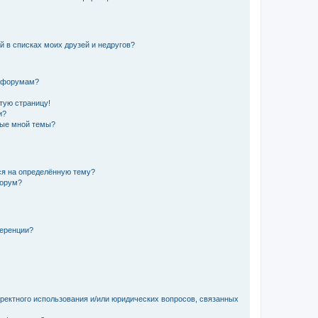
й в списках моих друзей и недругов?
и форумам?
стую страницу!
и?
ные мной темы?
ься на определённую тему?
форум?
ференции?
рректного использования и/или юридических вопросов, связанных