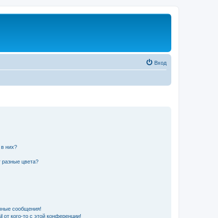
Вход
 в них?
 разные цвета?
чные сообщения!
 от кого-то с этой конференции!