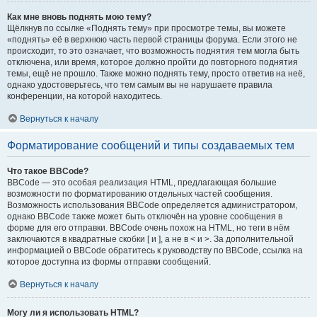
Как мне вновь поднять мою тему?
Щёлкнув по ссылке «Поднять тему» при просмотре темы, вы можете
«поднять» её в верхнюю часть первой страницы форума. Если этого не
происходит, то это означает, что возможность поднятия тем могла быть
отключена, или время, которое должно пройти до повторного поднятия
темы, ещё не прошло. Также можно поднять тему, просто ответив на неё,
однако удостоверьтесь, что тем самым вы не нарушаете правила
конференции, на которой находитесь.
Вернуться к началу
Форматирование сообщений и типы создаваемых тем
Что такое BBCode?
BBCode — это особая реализация HTML, предлагающая большие
возможности по форматированию отдельных частей сообщения.
Возможность использования BBCode определяется администратором,
однако BBCode также может быть отключён на уровне сообщения в
форме для его отправки. BBCode очень похож на HTML, но теги в нём
заключаются в квадратные скобки [ и ], а не в < и >. За дополнительной
информацией о BBCode обратитесь к руководству по BBCode, ссылка на
которое доступна из формы отправки сообщений.
Вернуться к началу
Могу ли я использовать HTML?