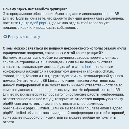
Почему здесь нет такой-то функции?
Это программное обеспечение было создано и лицензировано phpBB
Limited. Если вы считаете, что какая-то функция должна быть добавлена,
посетите
Центр идей phpBB
, где можно отдать свой голос за уже
поданные идеи или предложить собственные.
Вернуться к началу
С кем можно связаться по вопросу некорректного использования и/или
юридических вопросов, связанных с этой конференцией?
Вы можете связаться с любым из администраторов, перечисленных в
списке на странице «Наша команда». Если вы не получили ответа,
свяжитесь с владельцем домена (сделайте
whois lookup
) или, если
конференция находится на бесплатном домене (например, chat.ru,
Yahoo!, free.fr, f2s.com и т. п.), с руководством или техподдержкой данного
домена. Учтите, что phpBB Limited
не имеет никакого контроля над
данной конференцией
и не может нести никакой ответственности за то,
кем и как данная конференция используется. Не обращайтесь к phpBB
Limited по юридическим вопросам (о приостановке работы конференции,
ответственности за неё и т. д.), которые
не относятся напрямую
к сайту
phpBB.com или которые частично относятся к программному
обеспечению phpBB Limited. Если же вы всё-таки пошлёте email в адрес
phpBB Limited об использовании данной конференции
третьей стороной
,
то не ждите подробного письма, или вы можете вообще не получить
ответа.