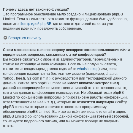
Почему здесь нет такой-то функции?
Это программное обеспечение было создано и лицензировано phpBB
Limited. Если вы считаете, что какая-то функция должна быть добавлена,
посетите
Центр идей phpBB
, где можно отдать свой голос за уже
поданные идеи или предложить собственные.
Вернуться к началу
С кем можно связаться по вопросу некорректного использования и/или
юридических вопросов, связанных с этой конференцией?
Вы можете связаться с любым из администраторов, перечисленных в
списке на странице «Наша команда». Если вы не получили ответа,
свяжитесь с владельцем домена (сделайте
whois lookup
) или, если
конференция находится на бесплатном домене (например, chat.ru,
Yahoo!, free.fr, f2s.com и т. п.), с руководством или техподдержкой данного
домена. Учтите, что phpBB Limited
не имеет никакого контроля над
данной конференцией
и не может нести никакой ответственности за то,
кем и как данная конференция используется. Не обращайтесь к phpBB
Limited по юридическим вопросам (о приостановке работы конференции,
ответственности за неё и т. д.), которые
не относятся напрямую
к сайту
phpBB.com или которые частично относятся к программному
обеспечению phpBB Limited. Если же вы всё-таки пошлёте email в адрес
phpBB Limited об использовании данной конференции
третьей стороной
,
то не ждите подробного письма, или вы можете вообще не получить
ответа.