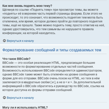
Как мне вновь поднять мою тему?
Щёлкнув по ссылке «Поднять тему» при просмотре темы, вы можете
«поднять» её в верхнюю часть первой страницы форума. Если этого не
происходит, то это означает, что возможность поднятия тем могла быть
отключена, или время, которое должно пройти до повторного поднятия
темы, ещё не прошло. Также можно поднять тему, просто ответив на неё,
однако удостоверьтесь, что тем самым вы не нарушаете правила
конференции, на которой находитесь.
Вернуться к началу
Форматирование сообщений и типы создаваемых тем
Что такое BBCode?
BBCode — это особая реализация HTML, предлагающая большие
возможности по форматированию отдельных частей сообщения.
Возможность использования BBCode определяется администратором,
однако BBCode также может быть отключён на уровне сообщения в
форме для его отправки. BBCode очень похож на HTML, но теги в нём
заключаются в квадратные скобки [ и ], а не в < и >. За дополнительной
информацией о BBCode обратитесь к руководству по BBCode, ссылка на
которое доступна из формы отправки сообщений.
Вернуться к началу
Могу ли я использовать HTML?