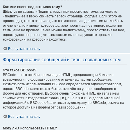
Как мне вновь поднять мою тему?
Щёлкнув по ссылке «Поднять тему» при просмотре темы, вы можете
«поднять» её в верхнюю часть первой страницы форума. Если этого не
происходит, то это означает, что возможность поднятия тем могла быть
отключена, или время, которое должно пройти до повторного поднятия
темы, ещё не прошло. Также можно поднять тему, просто ответив на неё,
однако удостоверьтесь, что тем самым вы не нарушаете правила
конференции, на которой находитесь.
Вернуться к началу
Форматирование сообщений и типы создаваемых тем
Что такое BBCode?
BBCode — это особая реализация HTML, предлагающая большие
возможности по форматированию отдельных частей сообщения.
Возможность использования BBCode определяется администратором,
однако BBCode также может быть отключён на уровне сообщения в
форме для его отправки. BBCode очень похож на HTML, но теги в нём
заключаются в квадратные скобки [ и ], а не в < и >. За дополнительной
информацией о BBCode обратитесь к руководству по BBCode, ссылка на
которое доступна из формы отправки сообщений.
Вернуться к началу
Могу ли я использовать HTML?