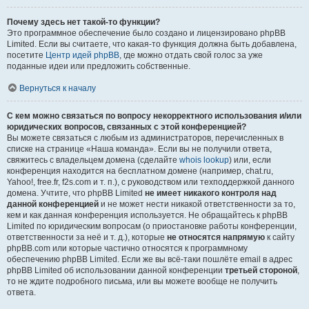
Почему здесь нет такой-то функции?
Это программное обеспечение было создано и лицензировано phpBB
Limited. Если вы считаете, что какая-то функция должна быть добавлена,
посетите
Центр идей phpBB
, где можно отдать свой голос за уже
поданные идеи или предложить собственные.
Вернуться к началу
С кем можно связаться по вопросу некорректного использования и/или
юридических вопросов, связанных с этой конференцией?
Вы можете связаться с любым из администраторов, перечисленных в
списке на странице «Наша команда». Если вы не получили ответа,
свяжитесь с владельцем домена (сделайте
whois lookup
) или, если
конференция находится на бесплатном домене (например, chat.ru,
Yahoo!, free.fr, f2s.com и т. п.), с руководством или техподдержкой данного
домена. Учтите, что phpBB Limited
не имеет никакого контроля над
данной конференцией
и не может нести никакой ответственности за то,
кем и как данная конференция используется. Не обращайтесь к phpBB
Limited по юридическим вопросам (о приостановке работы конференции,
ответственности за неё и т. д.), которые
не относятся напрямую
к сайту
phpBB.com или которые частично относятся к программному
обеспечению phpBB Limited. Если же вы всё-таки пошлёте email в адрес
phpBB Limited об использовании данной конференции
третьей стороной
,
то не ждите подробного письма, или вы можете вообще не получить
ответа.