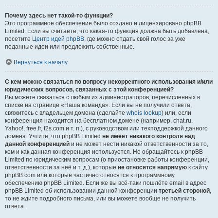
Почему здесь нет такой-то функции?
Это программное обеспечение было создано и лицензировано phpBB
Limited. Если вы считаете, что какая-то функция должна быть добавлена,
посетите
Центр идей phpBB
, где можно отдать свой голос за уже
поданные идеи или предложить собственные.
Вернуться к началу
С кем можно связаться по вопросу некорректного использования и/или
юридических вопросов, связанных с этой конференцией?
Вы можете связаться с любым из администраторов, перечисленных в
списке на странице «Наша команда». Если вы не получили ответа,
свяжитесь с владельцем домена (сделайте
whois lookup
) или, если
конференция находится на бесплатном домене (например, chat.ru,
Yahoo!, free.fr, f2s.com и т. п.), с руководством или техподдержкой данного
домена. Учтите, что phpBB Limited
не имеет никакого контроля над
данной конференцией
и не может нести никакой ответственности за то,
кем и как данная конференция используется. Не обращайтесь к phpBB
Limited по юридическим вопросам (о приостановке работы конференции,
ответственности за неё и т. д.), которые
не относятся напрямую
к сайту
phpBB.com или которые частично относятся к программному
обеспечению phpBB Limited. Если же вы всё-таки пошлёте email в адрес
phpBB Limited об использовании данной конференции
третьей стороной
,
то не ждите подробного письма, или вы можете вообще не получить
ответа.