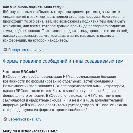
Как мне вновь поднять мою тему?
Щёлкнув по ссылке «Поднять тему» при просмотре темы, вы можете
«поднять» её в верхнюю часть первой страницы форума. Если этого не
происходит, то это означает, что возможность поднятия тем могла быть
отключена, или время, которое должно пройти до повторного поднятия
темы, ещё не прошло. Также можно поднять тему, просто ответив на неё,
однако удостоверьтесь, что тем самым вы не нарушаете правила
конференции, на которой находитесь.
Вернуться к началу
Форматирование сообщений и типы создаваемых тем
Что такое BBCode?
BBCode — это особая реализация HTML, предлагающая большие
возможности по форматированию отдельных частей сообщения.
Возможность использования BBCode определяется администратором,
однако BBCode также может быть отключён на уровне сообщения в
форме для его отправки. BBCode очень похож на HTML, но теги в нём
заключаются в квадратные скобки [ и ], а не в < и >. За дополнительной
информацией о BBCode обратитесь к руководству по BBCode, ссылка на
которое доступна из формы отправки сообщений.
Вернуться к началу
Могу ли я использовать HTML?