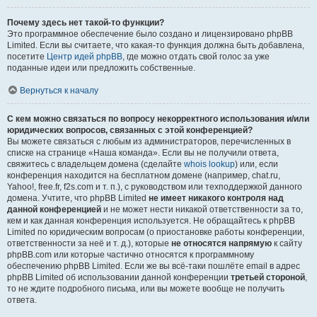
Почему здесь нет такой-то функции?
Это программное обеспечение было создано и лицензировано phpBB
Limited. Если вы считаете, что какая-то функция должна быть добавлена,
посетите
Центр идей phpBB
, где можно отдать свой голос за уже
поданные идеи или предложить собственные.
Вернуться к началу
С кем можно связаться по вопросу некорректного использования и/или
юридических вопросов, связанных с этой конференцией?
Вы можете связаться с любым из администраторов, перечисленных в
списке на странице «Наша команда». Если вы не получили ответа,
свяжитесь с владельцем домена (сделайте
whois lookup
) или, если
конференция находится на бесплатном домене (например, chat.ru,
Yahoo!, free.fr, f2s.com и т. п.), с руководством или техподдержкой данного
домена. Учтите, что phpBB Limited
не имеет никакого контроля над
данной конференцией
и не может нести никакой ответственности за то,
кем и как данная конференция используется. Не обращайтесь к phpBB
Limited по юридическим вопросам (о приостановке работы конференции,
ответственности за неё и т. д.), которые
не относятся напрямую
к сайту
phpBB.com или которые частично относятся к программному
обеспечению phpBB Limited. Если же вы всё-таки пошлёте email в адрес
phpBB Limited об использовании данной конференции
третьей стороной
,
то не ждите подробного письма, или вы можете вообще не получить
ответа.