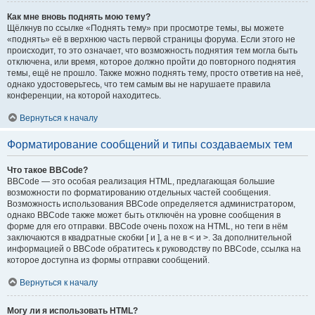
Как мне вновь поднять мою тему?
Щёлкнув по ссылке «Поднять тему» при просмотре темы, вы можете
«поднять» её в верхнюю часть первой страницы форума. Если этого не
происходит, то это означает, что возможность поднятия тем могла быть
отключена, или время, которое должно пройти до повторного поднятия
темы, ещё не прошло. Также можно поднять тему, просто ответив на неё,
однако удостоверьтесь, что тем самым вы не нарушаете правила
конференции, на которой находитесь.
Вернуться к началу
Форматирование сообщений и типы создаваемых тем
Что такое BBCode?
BBCode — это особая реализация HTML, предлагающая большие
возможности по форматированию отдельных частей сообщения.
Возможность использования BBCode определяется администратором,
однако BBCode также может быть отключён на уровне сообщения в
форме для его отправки. BBCode очень похож на HTML, но теги в нём
заключаются в квадратные скобки [ и ], а не в < и >. За дополнительной
информацией о BBCode обратитесь к руководству по BBCode, ссылка на
которое доступна из формы отправки сообщений.
Вернуться к началу
Могу ли я использовать HTML?