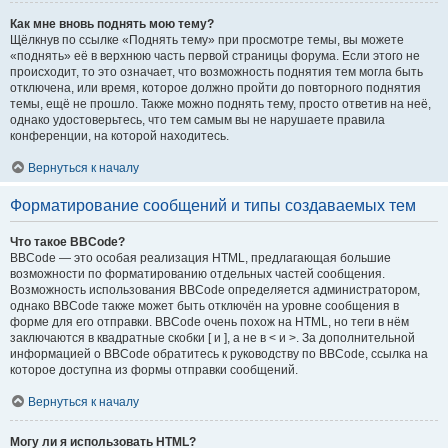
Как мне вновь поднять мою тему?
Щёлкнув по ссылке «Поднять тему» при просмотре темы, вы можете
«поднять» её в верхнюю часть первой страницы форума. Если этого не
происходит, то это означает, что возможность поднятия тем могла быть
отключена, или время, которое должно пройти до повторного поднятия
темы, ещё не прошло. Также можно поднять тему, просто ответив на неё,
однако удостоверьтесь, что тем самым вы не нарушаете правила
конференции, на которой находитесь.
Вернуться к началу
Форматирование сообщений и типы создаваемых тем
Что такое BBCode?
BBCode — это особая реализация HTML, предлагающая большие
возможности по форматированию отдельных частей сообщения.
Возможность использования BBCode определяется администратором,
однако BBCode также может быть отключён на уровне сообщения в
форме для его отправки. BBCode очень похож на HTML, но теги в нём
заключаются в квадратные скобки [ и ], а не в < и >. За дополнительной
информацией о BBCode обратитесь к руководству по BBCode, ссылка на
которое доступна из формы отправки сообщений.
Вернуться к началу
Могу ли я использовать HTML?