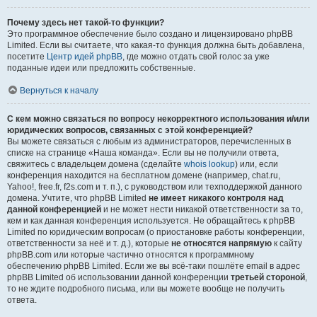
Почему здесь нет такой-то функции?
Это программное обеспечение было создано и лицензировано phpBB
Limited. Если вы считаете, что какая-то функция должна быть добавлена,
посетите
Центр идей phpBB
, где можно отдать свой голос за уже
поданные идеи или предложить собственные.
Вернуться к началу
С кем можно связаться по вопросу некорректного использования и/или
юридических вопросов, связанных с этой конференцией?
Вы можете связаться с любым из администраторов, перечисленных в
списке на странице «Наша команда». Если вы не получили ответа,
свяжитесь с владельцем домена (сделайте
whois lookup
) или, если
конференция находится на бесплатном домене (например, chat.ru,
Yahoo!, free.fr, f2s.com и т. п.), с руководством или техподдержкой данного
домена. Учтите, что phpBB Limited
не имеет никакого контроля над
данной конференцией
и не может нести никакой ответственности за то,
кем и как данная конференция используется. Не обращайтесь к phpBB
Limited по юридическим вопросам (о приостановке работы конференции,
ответственности за неё и т. д.), которые
не относятся напрямую
к сайту
phpBB.com или которые частично относятся к программному
обеспечению phpBB Limited. Если же вы всё-таки пошлёте email в адрес
phpBB Limited об использовании данной конференции
третьей стороной
,
то не ждите подробного письма, или вы можете вообще не получить
ответа.