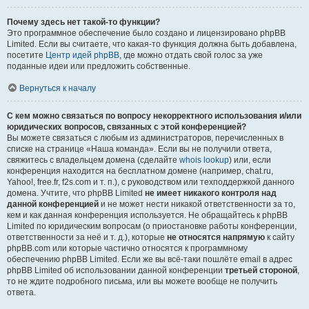
Почему здесь нет такой-то функции?
Это программное обеспечение было создано и лицензировано phpBB
Limited. Если вы считаете, что какая-то функция должна быть добавлена,
посетите
Центр идей phpBB
, где можно отдать свой голос за уже
поданные идеи или предложить собственные.
Вернуться к началу
С кем можно связаться по вопросу некорректного использования и/или
юридических вопросов, связанных с этой конференцией?
Вы можете связаться с любым из администраторов, перечисленных в
списке на странице «Наша команда». Если вы не получили ответа,
свяжитесь с владельцем домена (сделайте
whois lookup
) или, если
конференция находится на бесплатном домене (например, chat.ru,
Yahoo!, free.fr, f2s.com и т. п.), с руководством или техподдержкой данного
домена. Учтите, что phpBB Limited
не имеет никакого контроля над
данной конференцией
и не может нести никакой ответственности за то,
кем и как данная конференция используется. Не обращайтесь к phpBB
Limited по юридическим вопросам (о приостановке работы конференции,
ответственности за неё и т. д.), которые
не относятся напрямую
к сайту
phpBB.com или которые частично относятся к программному
обеспечению phpBB Limited. Если же вы всё-таки пошлёте email в адрес
phpBB Limited об использовании данной конференции
третьей стороной
,
то не ждите подробного письма, или вы можете вообще не получить
ответа.