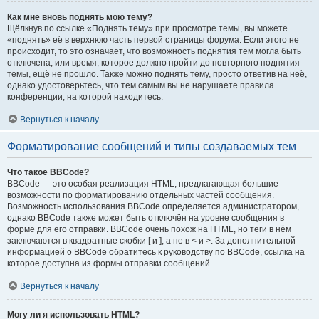
Как мне вновь поднять мою тему?
Щёлкнув по ссылке «Поднять тему» при просмотре темы, вы можете
«поднять» её в верхнюю часть первой страницы форума. Если этого не
происходит, то это означает, что возможность поднятия тем могла быть
отключена, или время, которое должно пройти до повторного поднятия
темы, ещё не прошло. Также можно поднять тему, просто ответив на неё,
однако удостоверьтесь, что тем самым вы не нарушаете правила
конференции, на которой находитесь.
Вернуться к началу
Форматирование сообщений и типы создаваемых тем
Что такое BBCode?
BBCode — это особая реализация HTML, предлагающая большие
возможности по форматированию отдельных частей сообщения.
Возможность использования BBCode определяется администратором,
однако BBCode также может быть отключён на уровне сообщения в
форме для его отправки. BBCode очень похож на HTML, но теги в нём
заключаются в квадратные скобки [ и ], а не в < и >. За дополнительной
информацией о BBCode обратитесь к руководству по BBCode, ссылка на
которое доступна из формы отправки сообщений.
Вернуться к началу
Могу ли я использовать HTML?