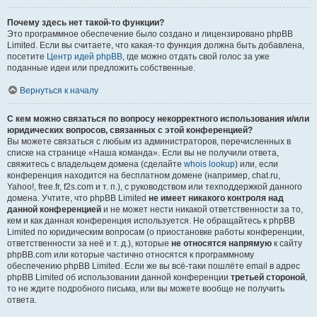
Почему здесь нет такой-то функции?
Это программное обеспечение было создано и лицензировано phpBB
Limited. Если вы считаете, что какая-то функция должна быть добавлена,
посетите
Центр идей phpBB
, где можно отдать свой голос за уже
поданные идеи или предложить собственные.
Вернуться к началу
С кем можно связаться по вопросу некорректного использования и/или
юридических вопросов, связанных с этой конференцией?
Вы можете связаться с любым из администраторов, перечисленных в
списке на странице «Наша команда». Если вы не получили ответа,
свяжитесь с владельцем домена (сделайте
whois lookup
) или, если
конференция находится на бесплатном домене (например, chat.ru,
Yahoo!, free.fr, f2s.com и т. п.), с руководством или техподдержкой данного
домена. Учтите, что phpBB Limited
не имеет никакого контроля над
данной конференцией
и не может нести никакой ответственности за то,
кем и как данная конференция используется. Не обращайтесь к phpBB
Limited по юридическим вопросам (о приостановке работы конференции,
ответственности за неё и т. д.), которые
не относятся напрямую
к сайту
phpBB.com или которые частично относятся к программному
обеспечению phpBB Limited. Если же вы всё-таки пошлёте email в адрес
phpBB Limited об использовании данной конференции
третьей стороной
,
то не ждите подробного письма, или вы можете вообще не получить
ответа.