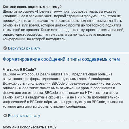
Как мне вновь поднять мою тему?
Щёлкнув по ссылке «Поднять тему» при просмотре темы, вы можете
«поднять» её в верхнюю часть первой страницы форума. Если этого не
происходит, то это означает, что возможность поднятия тем могла быть
отключена, или время, которое должно пройти до повторного поднятия
темы, ещё не прошло. Также можно поднять тему, просто ответив на неё,
однако удостоверьтесь, что тем самым вы не нарушаете правила
конференции, на которой находитесь.
Вернуться к началу
Форматирование сообщений и типы создаваемых тем
Что такое BBCode?
BBCode — это особая реализация HTML, предлагающая большие
возможности по форматированию отдельных частей сообщения.
Возможность использования BBCode определяется администратором,
однако BBCode также может быть отключён на уровне сообщения в
форме для его отправки. BBCode очень похож на HTML, но теги в нём
заключаются в квадратные скобки [ и ], а не в < и >. За дополнительной
информацией о BBCode обратитесь к руководству по BBCode, ссылка на
которое доступна из формы отправки сообщений.
Вернуться к началу
Могу ли я использовать HTML?