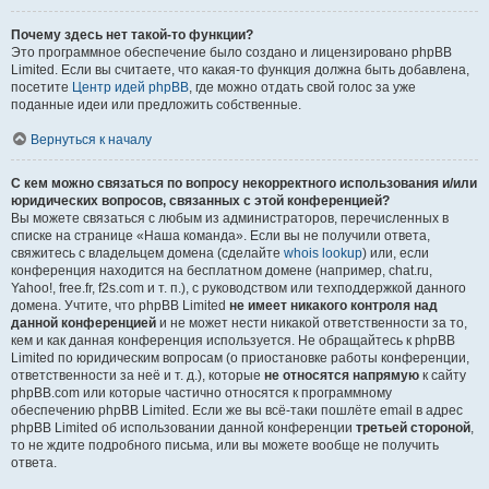
Почему здесь нет такой-то функции?
Это программное обеспечение было создано и лицензировано phpBB
Limited. Если вы считаете, что какая-то функция должна быть добавлена,
посетите
Центр идей phpBB
, где можно отдать свой голос за уже
поданные идеи или предложить собственные.
Вернуться к началу
С кем можно связаться по вопросу некорректного использования и/или
юридических вопросов, связанных с этой конференцией?
Вы можете связаться с любым из администраторов, перечисленных в
списке на странице «Наша команда». Если вы не получили ответа,
свяжитесь с владельцем домена (сделайте
whois lookup
) или, если
конференция находится на бесплатном домене (например, chat.ru,
Yahoo!, free.fr, f2s.com и т. п.), с руководством или техподдержкой данного
домена. Учтите, что phpBB Limited
не имеет никакого контроля над
данной конференцией
и не может нести никакой ответственности за то,
кем и как данная конференция используется. Не обращайтесь к phpBB
Limited по юридическим вопросам (о приостановке работы конференции,
ответственности за неё и т. д.), которые
не относятся напрямую
к сайту
phpBB.com или которые частично относятся к программному
обеспечению phpBB Limited. Если же вы всё-таки пошлёте email в адрес
phpBB Limited об использовании данной конференции
третьей стороной
,
то не ждите подробного письма, или вы можете вообще не получить
ответа.