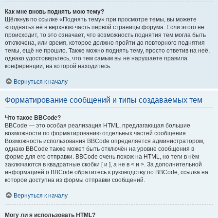
Как мне вновь поднять мою тему?
Щёлкнув по ссылке «Поднять тему» при просмотре темы, вы можете
«поднять» её в верхнюю часть первой страницы форума. Если этого не
происходит, то это означает, что возможность поднятия тем могла быть
отключена, или время, которое должно пройти до повторного поднятия
темы, ещё не прошло. Также можно поднять тему, просто ответив на неё,
однако удостоверьтесь, что тем самым вы не нарушаете правила
конференции, на которой находитесь.
Вернуться к началу
Форматирование сообщений и типы создаваемых тем
Что такое BBCode?
BBCode — это особая реализация HTML, предлагающая большие
возможности по форматированию отдельных частей сообщения.
Возможность использования BBCode определяется администратором,
однако BBCode также может быть отключён на уровне сообщения в
форме для его отправки. BBCode очень похож на HTML, но теги в нём
заключаются в квадратные скобки [ и ], а не в < и >. За дополнительной
информацией о BBCode обратитесь к руководству по BBCode, ссылка на
которое доступна из формы отправки сообщений.
Вернуться к началу
Могу ли я использовать HTML?