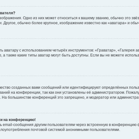
ователя?
зображения. Одно из них может относиться к вашему званию, обычно это звёзд
. Другое, обычно более крупное, изображение известно как «аватара» и обы
ь аватару с использованием четырёх инструментов: «Граватар», «Галерея а
, а также какие типы аватар могут быть доступны. Если вы не можете испол
чество созданных вами сообщений или идентифицируют определённых польз
аний на конференции, так как они установлены её администратором. Пожал
е. На большинстве конференций это запрещено, и модератор или администра
ти на конференцию!
ь email-сообщения другим пользователям через встроенную в конференцию ф
ь злоупотребления почтовой системой анонимными пользователями.