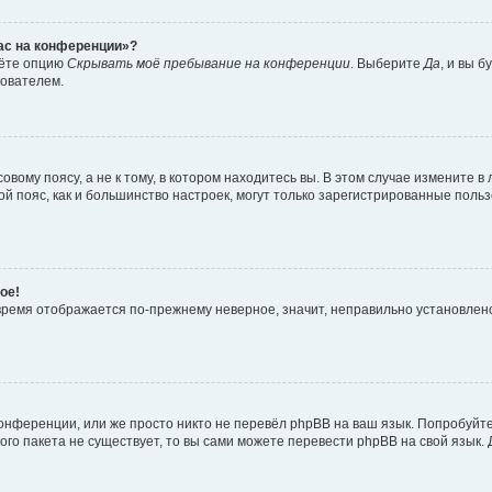
час на конференции»?
дёте опцию
Скрывать моё пребывание на конференции
. Выберите
Да
, и вы 
зователем.
вому поясу, а не к тому, в котором находитесь вы. В этом случае измените в 
овой пояс, как и большинство настроек, могут только зарегистрированные пол
ое!
о время отображается по-прежнему неверное, значит, неправильно установле
онференции, или же просто никто не перевёл phpBB на ваш язык. Попробуйт
вого пакета не существует, то вы сами можете перевести phpBB на свой язы