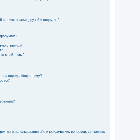
й в списках моих друзей и недругов?
и форумам?
стую страницу!
и?
ные мной темы?
ься на определённую тему?
форум?
ференции?
рректного использования и/или юридических вопросов, связанных