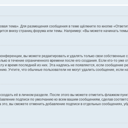
овая тема». Для размещения сообщения в теме щёлкните по кнопке «Ответит
ится внизу страниц форума или темы. Например: «Вы можете начинать темы»
конференции, вы можете редактировать и удалять только свои собственные 
ько в течение ограниченного времени после его создания. Если кто-то уже 
дату и время последней из них. Эта надпись не появляется, если сообщение 
ию. Учтите, что обычные пользователи не могут удалить сообщение, если на 
создать её в личном разделе. После этого вы можете отметить флажком пун
обавление подписи по умолчанию ко всем вашим сообщениям, сделав соотве
а это, вы сможете отменить добавление подписи в отдельных сообщениях, у