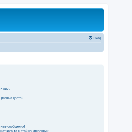
Вход
 в них?
 разные цвета?
чные сообщения!
 от кого-то с этой конференции!