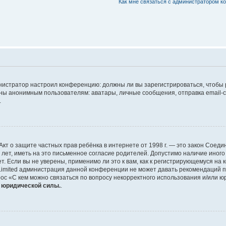
Как мне связаться с администратором 
дминистратор настроил конференцию: должны ли вы зарегистрироваться, чтобы
 анонимным пользователям: аватары, личные сообщения, отправка email-сооб
.
 или Акт о защите частных прав ребёнка в интернете от 1998 г. — это закон Со
т, иметь на это письменное согласие родителей. Допустимо наличие иного
 Если вы не уверены, применимо ли это к вам, как к регистрирующемуся на 
Limited администрация данной конференции не может давать рекомендаций 
ос «С кем можно связаться по вопросу некорректного использования и/или ю
т юридической силы.
.