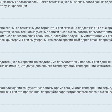
ию новых пользователей. Также возможно, что он заблокировал ваш IP-адре
атору конференции.
они верны, то возможны два варианта. Если включена поддержка COPPA и при 
уется, чтобы все новые учётные записи были активированы пользователями
ам было прислано email-сообщение, следуйте полученным инструкциям. Если
пам-фильтром. Если вы уверены, что ввели правильный адрес email, попробу
едитесь, что вы правильно вводите имя пользователя и пароль. Если данные
Также возможно, что допущена ошибка в конфигурации конференции, свяжитес
вал или удалил вашу учётную запись. Кроме того, многие конференции перио
ных. Если это произошло, попробуйте зарегистрироваться снова и активнее 