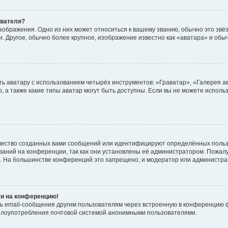
ователя?
зображения. Одно из них может относиться к вашему званию, обычно это звёзд
. Другое, обычно более крупное, изображение известно как «аватара» и обы
ь аватару с использованием четырёх инструментов: «Граватар», «Галерея а
, а также какие типы аватар могут быть доступны. Если вы не можете испол
чество созданных вами сообщений или идентифицируют определённых польз
аний на конференции, так как они установлены её администратором. Пожал
е. На большинстве конференций это запрещено, и модератор или администра
ти на конференцию!
ь email-сообщения другим пользователям через встроенную в конференцию ф
ь злоупотребления почтовой системой анонимными пользователями.