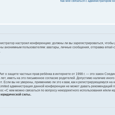
Как мне связаться с администратором 
дминистратор настроил конференцию: должны ли вы зарегистрироваться, чтобы
 анонимным пользователям: аватары, личные сообщения, отправка email-сооб
.
 или Акт о защите частных прав ребёнка в интернете от 1998 г. — это закон Со
т, иметь на это письменное согласие родителей. Допустимо наличие иного
 Если вы не уверены, применимо ли это к вам, как к регистрирующемуся на 
Limited администрация данной конференции не может давать рекомендаций 
ос «С кем можно связаться по вопросу некорректного использования и/или ю
т юридической силы.
.