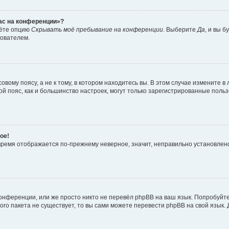
час на конференции»?
дёте опцию
Скрывать моё пребывание на конференции
. Выберите
Да
, и вы 
зователем.
вому поясу, а не к тому, в котором находитесь вы. В этом случае измените в 
овой пояс, как и большинство настроек, могут только зарегистрированные пол
ое!
о время отображается по-прежнему неверное, значит, неправильно установле
онференции, или же просто никто не перевёл phpBB на ваш язык. Попробуйт
вого пакета не существует, то вы сами можете перевести phpBB на свой язы