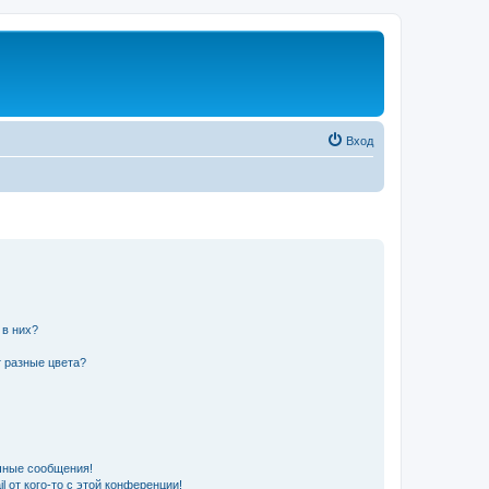
Вход
 в них?
 разные цвета?
чные сообщения!
 от кого-то с этой конференции!