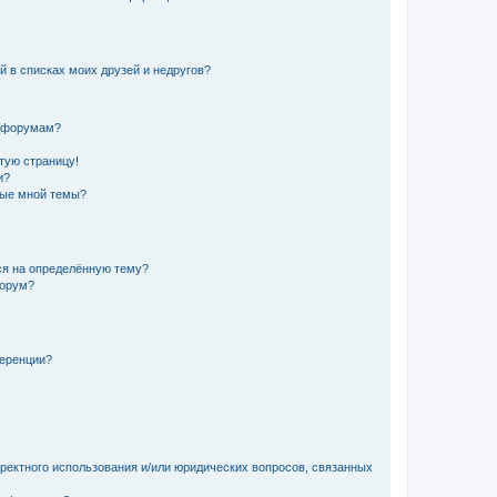
й в списках моих друзей и недругов?
и форумам?
стую страницу!
и?
ные мной темы?
ься на определённую тему?
форум?
ференции?
рректного использования и/или юридических вопросов, связанных