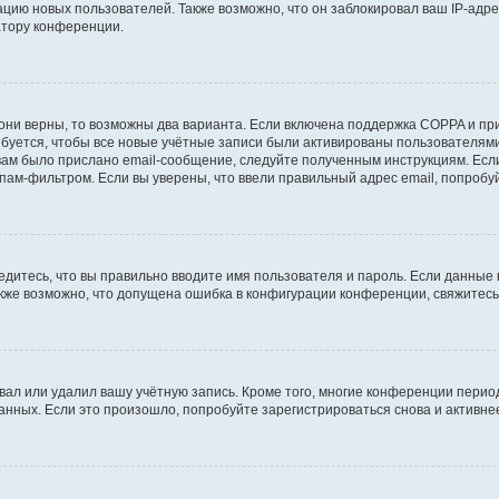
ию новых пользователей. Также возможно, что он заблокировал ваш IP-адре
атору конференции.
они верны, то возможны два варианта. Если включена поддержка COPPA и при 
уется, чтобы все новые учётные записи были активированы пользователями
ам было прислано email-сообщение, следуйте полученным инструкциям. Если
пам-фильтром. Если вы уверены, что ввели правильный адрес email, попробу
едитесь, что вы правильно вводите имя пользователя и пароль. Если данные
Также возможно, что допущена ошибка в конфигурации конференции, свяжитес
вал или удалил вашу учётную запись. Кроме того, многие конференции перио
ных. Если это произошло, попробуйте зарегистрироваться снова и активнее 