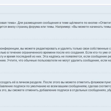
овая тема». Для размещения сообщения в теме щёлкните по кнопке «Ответит
ится внизу страниц форума или темы. Например: «Вы можете начинать темы»
конференции, вы можете редактировать и удалять только свои собственные 
ько в течение ограниченного времени после его создания. Если кто-то уже 
дату и время последней из них. Эта надпись не появляется, если сообщение 
ию. Учтите, что обычные пользователи не могут удалить сообщение, если на 
создать её в личном разделе. После этого вы можете отметить флажком пун
обавление подписи по умолчанию ко всем вашим сообщениям, сделав соотве
а это, вы сможете отменить добавление подписи в отдельных сообщениях, у