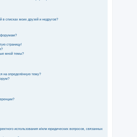
й в списках моих друзей и недругов?
и форумам?
стую страницу!
и?
ные мной темы?
ься на определённую тему?
форум?
ференции?
рректного использования и/или юридических вопросов, связанных