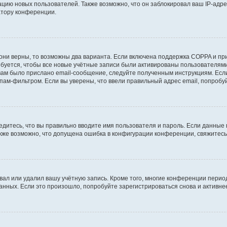
ию новых пользователей. Также возможно, что он заблокировал ваш IP-адре
атору конференции.
они верны, то возможны два варианта. Если включена поддержка COPPA и при 
уется, чтобы все новые учётные записи были активированы пользователями
ам было прислано email-сообщение, следуйте полученным инструкциям. Если
пам-фильтром. Если вы уверены, что ввели правильный адрес email, попробу
едитесь, что вы правильно вводите имя пользователя и пароль. Если данные
Также возможно, что допущена ошибка в конфигурации конференции, свяжитес
вал или удалил вашу учётную запись. Кроме того, многие конференции перио
ных. Если это произошло, попробуйте зарегистрироваться снова и активнее 