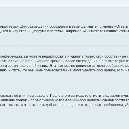
овая тема». Для размещения сообщения в теме щёлкните по кнопке «Ответит
ится внизу страниц форума или темы. Например: «Вы можете начинать темы»
конференции, вы можете редактировать и удалять только свои собственные 
ько в течение ограниченного времени после его создания. Если кто-то уже 
дату и время последней из них. Эта надпись не появляется, если сообщение 
ию. Учтите, что обычные пользователи не могут удалить сообщение, если на 
создать её в личном разделе. После этого вы можете отметить флажком пун
обавление подписи по умолчанию ко всем вашим сообщениям, сделав соотве
а это, вы сможете отменить добавление подписи в отдельных сообщениях, у