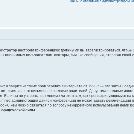
Как мне связаться с администратором 
дминистратор настроил конференцию: должны ли вы зарегистрироваться, чтобы
 анонимным пользователям: аватары, личные сообщения, отправка email-сооб
.
 или Акт о защите частных прав ребёнка в интернете от 1998 г. — это закон Со
т, иметь на это письменное согласие родителей. Допустимо наличие иного
 Если вы не уверены, применимо ли это к вам, как к регистрирующемуся на 
Limited администрация данной конференции не может давать рекомендаций 
ос «С кем можно связаться по вопросу некорректного использования и/или ю
т юридической силы.
.