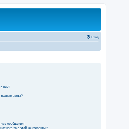
Вход
 в них?
 разные цвета?
чные сообщения!
 от кого-то с этой конференции!