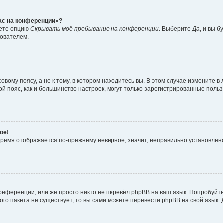
час на конференции»?
дёте опцию
Скрывать моё пребывание на конференции
. Выберите
Да
, и вы 
зователем.
вому поясу, а не к тому, в котором находитесь вы. В этом случае измените в 
овой пояс, как и большинство настроек, могут только зарегистрированные пол
ое!
о время отображается по-прежнему неверное, значит, неправильно установле
онференции, или же просто никто не перевёл phpBB на ваш язык. Попробуйт
вого пакета не существует, то вы сами можете перевести phpBB на свой язы