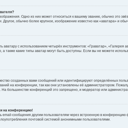
ователя?
зображения. Одно из них может относиться к вашему званию, обычно это звёзд
. Другое, обычно более крупное, изображение известно как «аватара» и обы
ь аватару с использованием четырёх инструментов: «Граватар», «Галерея а
, а также какие типы аватар могут быть доступны. Если вы не можете испол
чество созданных вами сообщений или идентифицируют определённых польз
аний на конференции, так как они установлены её администратором. Пожал
е. На большинстве конференций это запрещено, и модератор или администра
ти на конференцию!
ь email-сообщения другим пользователям через встроенную в конференцию ф
ь злоупотребления почтовой системой анонимными пользователями.