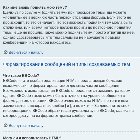
Как мне вновь поднять мою тему?
Щёлкнув по ссылке «Поднять тему» при просмотре темы, вы можете
«поднять» её в верхнюю часть первой страницы форума. Если этого не
происходит, то это означает, что возможность поднятия тем могла быть
отключена, или время, которое должно пройти до повторного поднятия
темы, ещё не прошло. Также можно поднять тему, просто ответив на неё,
однако удостоверьтесь, что тем самым вы не нарушаете правила
конференции, на которой находитесь.
Вернуться к началу
Форматирование сообщений и типы создаваемых тем
Что такое BBCode?
BBCode — это особая реализация HTML, предлагающая большие
возможности по форматированию отдельных частей сообщения.
Возможность использования BBCode определяется администратором,
однако BBCode также может быть отключён на уровне сообщения в
форме для его отправки. BBCode очень похож на HTML, но теги в нём
заключаются в квадратные скобки [ и ], а не в < и >. За дополнительной
информацией о BBCode обратитесь к руководству по BBCode, ссылка на
которое доступна из формы отправки сообщений.
Вернуться к началу
Могу ли я использовать HTML?