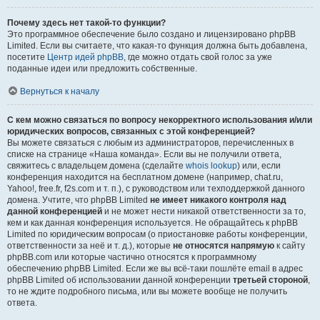
Почему здесь нет такой-то функции?
Это программное обеспечение было создано и лицензировано phpBB
Limited. Если вы считаете, что какая-то функция должна быть добавлена,
посетите
Центр идей phpBB
, где можно отдать свой голос за уже
поданные идеи или предложить собственные.
Вернуться к началу
С кем можно связаться по вопросу некорректного использования и/или
юридических вопросов, связанных с этой конференцией?
Вы можете связаться с любым из администраторов, перечисленных в
списке на странице «Наша команда». Если вы не получили ответа,
свяжитесь с владельцем домена (сделайте
whois lookup
) или, если
конференция находится на бесплатном домене (например, chat.ru,
Yahoo!, free.fr, f2s.com и т. п.), с руководством или техподдержкой данного
домена. Учтите, что phpBB Limited
не имеет никакого контроля над
данной конференцией
и не может нести никакой ответственности за то,
кем и как данная конференция используется. Не обращайтесь к phpBB
Limited по юридическим вопросам (о приостановке работы конференции,
ответственности за неё и т. д.), которые
не относятся напрямую
к сайту
phpBB.com или которые частично относятся к программному
обеспечению phpBB Limited. Если же вы всё-таки пошлёте email в адрес
phpBB Limited об использовании данной конференции
третьей стороной
,
то не ждите подробного письма, или вы можете вообще не получить
ответа.