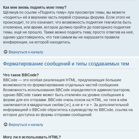
Как мне вновь поднять мою тему?
Щёлкнув по ссылке «Поднять тему» при просмотре темы, вы можете
«поднять» её в верхнюю часть первой страницы форума. Если этого не
происходит, то это означает, что возможность поднятия тем могла быть
отключена, или время, которое должно пройти до повторного поднятия
темы, ещё не прошло. Также можно поднять тему, просто ответив на неё,
однако удостоверьтесь, что тем самым вы не нарушаете правила
конференции, на которой находитесь.
Вернуться к началу
Форматирование сообщений и типы создаваемых тем
Что такое BBCode?
BBCode — это особая реализация HTML, предлагающая большие
возможности по форматированию отдельных частей сообщения.
Возможность использования BBCode определяется администратором,
однако BBCode также может быть отключён на уровне сообщения в
форме для его отправки. BBCode очень похож на HTML, но теги в нём
заключаются в квадратные скобки [ и ], а не в < и >. За дополнительной
информацией о BBCode обратитесь к руководству по BBCode, ссылка на
которое доступна из формы отправки сообщений.
Вернуться к началу
Могу ли я использовать HTML?