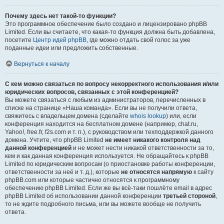
Почему здесь нет такой-то функции?
Это программное обеспечение было создано и лицензировано phpBB
Limited. Если вы считаете, что какая-то функция должна быть добавлена,
посетите
Центр идей phpBB
, где можно отдать свой голос за уже
поданные идеи или предложить собственные.
Вернуться к началу
С кем можно связаться по вопросу некорректного использования и/или
юридических вопросов, связанных с этой конференцией?
Вы можете связаться с любым из администраторов, перечисленных в
списке на странице «Наша команда». Если вы не получили ответа,
свяжитесь с владельцем домена (сделайте
whois lookup
) или, если
конференция находится на бесплатном домене (например, chat.ru,
Yahoo!, free.fr, f2s.com и т. п.), с руководством или техподдержкой данного
домена. Учтите, что phpBB Limited
не имеет никакого контроля над
данной конференцией
и не может нести никакой ответственности за то,
кем и как данная конференция используется. Не обращайтесь к phpBB
Limited по юридическим вопросам (о приостановке работы конференции,
ответственности за неё и т. д.), которые
не относятся напрямую
к сайту
phpBB.com или которые частично относятся к программному
обеспечению phpBB Limited. Если же вы всё-таки пошлёте email в адрес
phpBB Limited об использовании данной конференции
третьей стороной
,
то не ждите подробного письма, или вы можете вообще не получить
ответа.