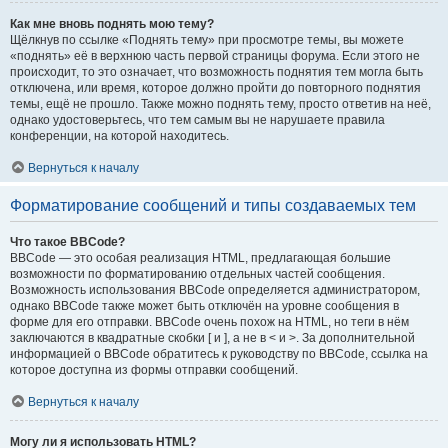
Как мне вновь поднять мою тему?
Щёлкнув по ссылке «Поднять тему» при просмотре темы, вы можете
«поднять» её в верхнюю часть первой страницы форума. Если этого не
происходит, то это означает, что возможность поднятия тем могла быть
отключена, или время, которое должно пройти до повторного поднятия
темы, ещё не прошло. Также можно поднять тему, просто ответив на неё,
однако удостоверьтесь, что тем самым вы не нарушаете правила
конференции, на которой находитесь.
Вернуться к началу
Форматирование сообщений и типы создаваемых тем
Что такое BBCode?
BBCode — это особая реализация HTML, предлагающая большие
возможности по форматированию отдельных частей сообщения.
Возможность использования BBCode определяется администратором,
однако BBCode также может быть отключён на уровне сообщения в
форме для его отправки. BBCode очень похож на HTML, но теги в нём
заключаются в квадратные скобки [ и ], а не в < и >. За дополнительной
информацией о BBCode обратитесь к руководству по BBCode, ссылка на
которое доступна из формы отправки сообщений.
Вернуться к началу
Могу ли я использовать HTML?