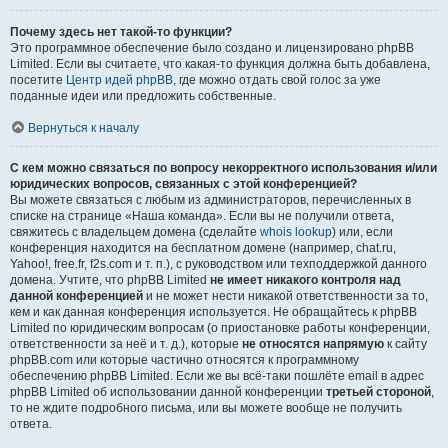
Почему здесь нет такой-то функции?
Это программное обеспечение было создано и лицензировано phpBB
Limited. Если вы считаете, что какая-то функция должна быть добавлена,
посетите
Центр идей phpBB
, где можно отдать свой голос за уже
поданные идеи или предложить собственные.
Вернуться к началу
С кем можно связаться по вопросу некорректного использования и/или
юридических вопросов, связанных с этой конференцией?
Вы можете связаться с любым из администраторов, перечисленных в
списке на странице «Наша команда». Если вы не получили ответа,
свяжитесь с владельцем домена (сделайте
whois lookup
) или, если
конференция находится на бесплатном домене (например, chat.ru,
Yahoo!, free.fr, f2s.com и т. п.), с руководством или техподдержкой данного
домена. Учтите, что phpBB Limited
не имеет никакого контроля над
данной конференцией
и не может нести никакой ответственности за то,
кем и как данная конференция используется. Не обращайтесь к phpBB
Limited по юридическим вопросам (о приостановке работы конференции,
ответственности за неё и т. д.), которые
не относятся напрямую
к сайту
phpBB.com или которые частично относятся к программному
обеспечению phpBB Limited. Если же вы всё-таки пошлёте email в адрес
phpBB Limited об использовании данной конференции
третьей стороной
,
то не ждите подробного письма, или вы можете вообще не получить
ответа.