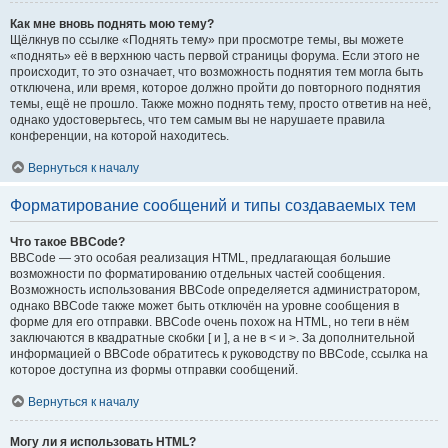
Как мне вновь поднять мою тему?
Щёлкнув по ссылке «Поднять тему» при просмотре темы, вы можете
«поднять» её в верхнюю часть первой страницы форума. Если этого не
происходит, то это означает, что возможность поднятия тем могла быть
отключена, или время, которое должно пройти до повторного поднятия
темы, ещё не прошло. Также можно поднять тему, просто ответив на неё,
однако удостоверьтесь, что тем самым вы не нарушаете правила
конференции, на которой находитесь.
Вернуться к началу
Форматирование сообщений и типы создаваемых тем
Что такое BBCode?
BBCode — это особая реализация HTML, предлагающая большие
возможности по форматированию отдельных частей сообщения.
Возможность использования BBCode определяется администратором,
однако BBCode также может быть отключён на уровне сообщения в
форме для его отправки. BBCode очень похож на HTML, но теги в нём
заключаются в квадратные скобки [ и ], а не в < и >. За дополнительной
информацией о BBCode обратитесь к руководству по BBCode, ссылка на
которое доступна из формы отправки сообщений.
Вернуться к началу
Могу ли я использовать HTML?