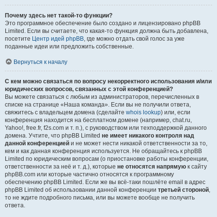
Почему здесь нет такой-то функции?
Это программное обеспечение было создано и лицензировано phpBB
Limited. Если вы считаете, что какая-то функция должна быть добавлена,
посетите
Центр идей phpBB
, где можно отдать свой голос за уже
поданные идеи или предложить собственные.
Вернуться к началу
С кем можно связаться по вопросу некорректного использования и/или
юридических вопросов, связанных с этой конференцией?
Вы можете связаться с любым из администраторов, перечисленных в
списке на странице «Наша команда». Если вы не получили ответа,
свяжитесь с владельцем домена (сделайте
whois lookup
) или, если
конференция находится на бесплатном домене (например, chat.ru,
Yahoo!, free.fr, f2s.com и т. п.), с руководством или техподдержкой данного
домена. Учтите, что phpBB Limited
не имеет никакого контроля над
данной конференцией
и не может нести никакой ответственности за то,
кем и как данная конференция используется. Не обращайтесь к phpBB
Limited по юридическим вопросам (о приостановке работы конференции,
ответственности за неё и т. д.), которые
не относятся напрямую
к сайту
phpBB.com или которые частично относятся к программному
обеспечению phpBB Limited. Если же вы всё-таки пошлёте email в адрес
phpBB Limited об использовании данной конференции
третьей стороной
,
то не ждите подробного письма, или вы можете вообще не получить
ответа.