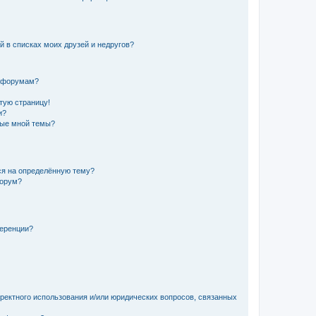
й в списках моих друзей и недругов?
и форумам?
стую страницу!
и?
ные мной темы?
ься на определённую тему?
форум?
ференции?
рректного использования и/или юридических вопросов, связанных