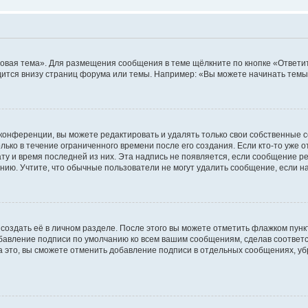
овая тема». Для размещения сообщения в теме щёлкните по кнопке «Ответит
ится внизу страниц форума или темы. Например: «Вы можете начинать темы»
конференции, вы можете редактировать и удалять только свои собственные 
ько в течение ограниченного времени после его создания. Если кто-то уже 
дату и время последней из них. Эта надпись не появляется, если сообщение 
ию. Учтите, что обычные пользователи не могут удалить сообщение, если на 
создать её в личном разделе. После этого вы можете отметить флажком пун
обавление подписи по умолчанию ко всем вашим сообщениям, сделав соотве
а это, вы сможете отменить добавление подписи в отдельных сообщениях, у