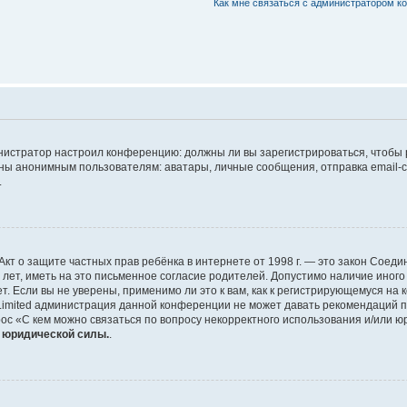
Как мне связаться с администратором 
дминистратор настроил конференцию: должны ли вы зарегистрироваться, чтобы
 анонимным пользователям: аватары, личные сообщения, отправка email-сооб
.
 или Акт о защите частных прав ребёнка в интернете от 1998 г. — это закон Со
т, иметь на это письменное согласие родителей. Допустимо наличие иного
 Если вы не уверены, применимо ли это к вам, как к регистрирующемуся на 
Limited администрация данной конференции не может давать рекомендаций 
ос «С кем можно связаться по вопросу некорректного использования и/или ю
т юридической силы.
.