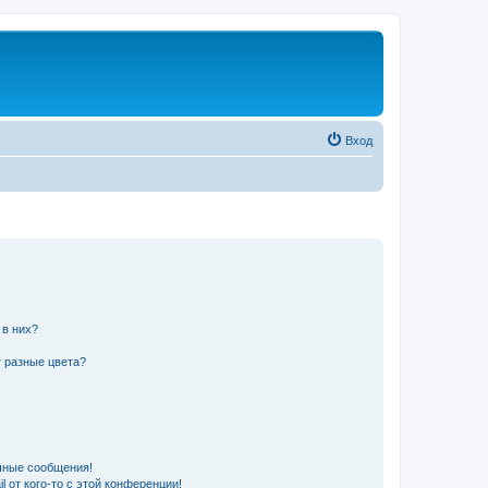
Вход
 в них?
 разные цвета?
чные сообщения!
 от кого-то с этой конференции!