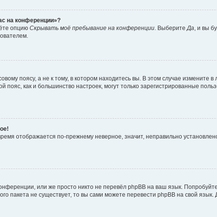
час на конференции»?
дёте опцию
Скрывать моё пребывание на конференции
. Выберите
Да
, и вы 
зователем.
вому поясу, а не к тому, в котором находитесь вы. В этом случае измените в 
овой пояс, как и большинство настроек, могут только зарегистрированные пол
ое!
о время отображается по-прежнему неверное, значит, неправильно установле
онференции, или же просто никто не перевёл phpBB на ваш язык. Попробуйт
вого пакета не существует, то вы сами можете перевести phpBB на свой язы