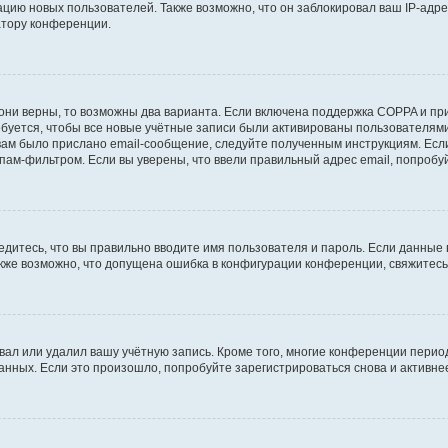
ию новых пользователей. Также возможно, что он заблокировал ваш IP-адре
атору конференции.
они верны, то возможны два варианта. Если включена поддержка COPPA и при 
уется, чтобы все новые учётные записи были активированы пользователями
ам было прислано email-сообщение, следуйте полученным инструкциям. Если
пам-фильтром. Если вы уверены, что ввели правильный адрес email, попробу
едитесь, что вы правильно вводите имя пользователя и пароль. Если данные
Также возможно, что допущена ошибка в конфигурации конференции, свяжитес
вал или удалил вашу учётную запись. Кроме того, многие конференции перио
ных. Если это произошло, попробуйте зарегистрироваться снова и активнее 