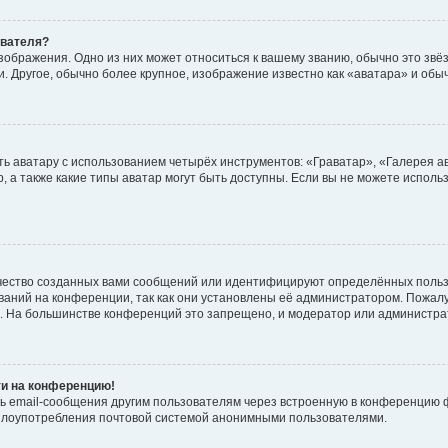
ователя?
зображения. Одно из них может относиться к вашему званию, обычно это звёзд
. Другое, обычно более крупное, изображение известно как «аватара» и обы
ь аватару с использованием четырёх инструментов: «Граватар», «Галерея а
, а также какие типы аватар могут быть доступны. Если вы не можете испол
чество созданных вами сообщений или идентифицируют определённых польз
аний на конференции, так как они установлены её администратором. Пожал
е. На большинстве конференций это запрещено, и модератор или администра
ти на конференцию!
ь email-сообщения другим пользователям через встроенную в конференцию ф
ь злоупотребления почтовой системой анонимными пользователями.