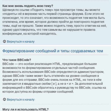
Как мне вновь поднять мою тему?
Щёлкнув по ссылке «Поднять тему» при просмотре темы, вы можете
«поднять» её в верхнюю часть первой страницы форума. Если этого не
происходит, то это означает, что возможность поднятия тем могла быть
отключена, или время, которое должно пройти до повторного поднятия
темы, ещё не прошло. Также можно поднять тему, просто ответив на неё,
однако удостоверьтесь, что тем самым вы не нарушаете правила
конференции, на которой находитесь.
Вернуться к началу
Форматирование сообщений и типы создаваемых тем
Что такое BBCode?
BBCode — это особая реализация HTML, предлагающая большие
возможности по форматированию отдельных частей сообщения.
Возможность использования BBCode определяется администратором,
однако BBCode также может быть отключён на уровне сообщения в
форме для его отправки. BBCode очень похож на HTML, но теги в нём
заключаются в квадратные скобки [ и ], а не в < и >. За дополнительной
информацией о BBCode обратитесь к руководству по BBCode, ссылка на
которое доступна из формы отправки сообщений.
Вернуться к началу
Могу ли я использовать HTML?