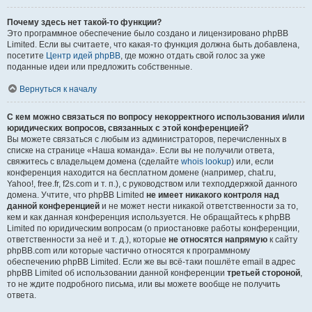
Почему здесь нет такой-то функции?
Это программное обеспечение было создано и лицензировано phpBB
Limited. Если вы считаете, что какая-то функция должна быть добавлена,
посетите
Центр идей phpBB
, где можно отдать свой голос за уже
поданные идеи или предложить собственные.
Вернуться к началу
С кем можно связаться по вопросу некорректного использования и/или
юридических вопросов, связанных с этой конференцией?
Вы можете связаться с любым из администраторов, перечисленных в
списке на странице «Наша команда». Если вы не получили ответа,
свяжитесь с владельцем домена (сделайте
whois lookup
) или, если
конференция находится на бесплатном домене (например, chat.ru,
Yahoo!, free.fr, f2s.com и т. п.), с руководством или техподдержкой данного
домена. Учтите, что phpBB Limited
не имеет никакого контроля над
данной конференцией
и не может нести никакой ответственности за то,
кем и как данная конференция используется. Не обращайтесь к phpBB
Limited по юридическим вопросам (о приостановке работы конференции,
ответственности за неё и т. д.), которые
не относятся напрямую
к сайту
phpBB.com или которые частично относятся к программному
обеспечению phpBB Limited. Если же вы всё-таки пошлёте email в адрес
phpBB Limited об использовании данной конференции
третьей стороной
,
то не ждите подробного письма, или вы можете вообще не получить
ответа.