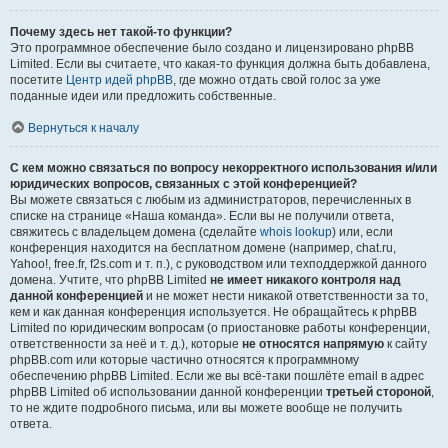
Почему здесь нет такой-то функции?
Это программное обеспечение было создано и лицензировано phpBB
Limited. Если вы считаете, что какая-то функция должна быть добавлена,
посетите
Центр идей phpBB
, где можно отдать свой голос за уже
поданные идеи или предложить собственные.
Вернуться к началу
С кем можно связаться по вопросу некорректного использования и/или
юридических вопросов, связанных с этой конференцией?
Вы можете связаться с любым из администраторов, перечисленных в
списке на странице «Наша команда». Если вы не получили ответа,
свяжитесь с владельцем домена (сделайте
whois lookup
) или, если
конференция находится на бесплатном домене (например, chat.ru,
Yahoo!, free.fr, f2s.com и т. п.), с руководством или техподдержкой данного
домена. Учтите, что phpBB Limited
не имеет никакого контроля над
данной конференцией
и не может нести никакой ответственности за то,
кем и как данная конференция используется. Не обращайтесь к phpBB
Limited по юридическим вопросам (о приостановке работы конференции,
ответственности за неё и т. д.), которые
не относятся напрямую
к сайту
phpBB.com или которые частично относятся к программному
обеспечению phpBB Limited. Если же вы всё-таки пошлёте email в адрес
phpBB Limited об использовании данной конференции
третьей стороной
,
то не ждите подробного письма, или вы можете вообще не получить
ответа.