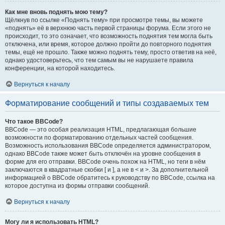
Как мне вновь поднять мою тему?
Щёлкнув по ссылке «Поднять тему» при просмотре темы, вы можете
«поднять» её в верхнюю часть первой страницы форума. Если этого не
происходит, то это означает, что возможность поднятия тем могла быть
отключена, или время, которое должно пройти до повторного поднятия
темы, ещё не прошло. Также можно поднять тему, просто ответив на неё,
однако удостоверьтесь, что тем самым вы не нарушаете правила
конференции, на которой находитесь.
Вернуться к началу
Форматирование сообщений и типы создаваемых тем
Что такое BBCode?
BBCode — это особая реализация HTML, предлагающая большие
возможности по форматированию отдельных частей сообщения.
Возможность использования BBCode определяется администратором,
однако BBCode также может быть отключён на уровне сообщения в
форме для его отправки. BBCode очень похож на HTML, но теги в нём
заключаются в квадратные скобки [ и ], а не в < и >. За дополнительной
информацией о BBCode обратитесь к руководству по BBCode, ссылка на
которое доступна из формы отправки сообщений.
Вернуться к началу
Могу ли я использовать HTML?