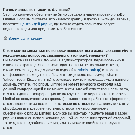
Почему здесь нет такой-то функции?
Это программное обеспечение было создано и лицензировано phpBB
Limited. Если вы считаете, что какая-то функция должна быть добавлена,
посетите
Центр идей phpBB
, где можно отдать свой голос за уже
поданные идеи или предложить собственные.
Вернуться к началу
С кем можно связаться по вопросу некорректного использования и/или
юридических вопросов, связанных с этой конференцией?
Вы можете связаться с любым из администраторов, перечисленных в
списке на странице «Наша команда». Если вы не получили ответа,
свяжитесь с владельцем домена (сделайте
whois lookup
) или, если
конференция находится на бесплатном домене (например, chat.ru,
Yahoo!, free.fr, f2s.com и т. п.), с руководством или техподдержкой данного
домена. Учтите, что phpBB Limited
не имеет никакого контроля над
данной конференцией
и не может нести никакой ответственности за то,
кем и как данная конференция используется. Не обращайтесь к phpBB
Limited по юридическим вопросам (о приостановке работы конференции,
ответственности за неё и т. д.), которые
не относятся напрямую
к сайту
phpBB.com или которые частично относятся к программному
обеспечению phpBB Limited. Если же вы всё-таки пошлёте email в адрес
phpBB Limited об использовании данной конференции
третьей стороной
,
то не ждите подробного письма, или вы можете вообще не получить
ответа.