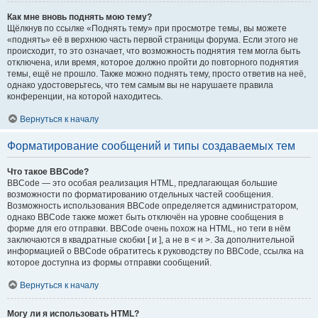
Как мне вновь поднять мою тему?
Щёлкнув по ссылке «Поднять тему» при просмотре темы, вы можете
«поднять» её в верхнюю часть первой страницы форума. Если этого не
происходит, то это означает, что возможность поднятия тем могла быть
отключена, или время, которое должно пройти до повторного поднятия
темы, ещё не прошло. Также можно поднять тему, просто ответив на неё,
однако удостоверьтесь, что тем самым вы не нарушаете правила
конференции, на которой находитесь.
Вернуться к началу
Форматирование сообщений и типы создаваемых тем
Что такое BBCode?
BBCode — это особая реализация HTML, предлагающая большие
возможности по форматированию отдельных частей сообщения.
Возможность использования BBCode определяется администратором,
однако BBCode также может быть отключён на уровне сообщения в
форме для его отправки. BBCode очень похож на HTML, но теги в нём
заключаются в квадратные скобки [ и ], а не в < и >. За дополнительной
информацией о BBCode обратитесь к руководству по BBCode, ссылка на
которое доступна из формы отправки сообщений.
Вернуться к началу
Могу ли я использовать HTML?