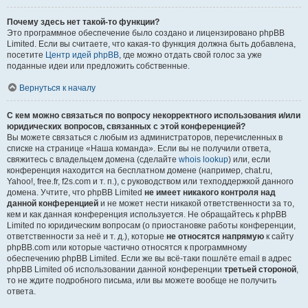
Почему здесь нет такой-то функции?
Это программное обеспечение было создано и лицензировано phpBB
Limited. Если вы считаете, что какая-то функция должна быть добавлена,
посетите
Центр идей phpBB
, где можно отдать свой голос за уже
поданные идеи или предложить собственные.
Вернуться к началу
С кем можно связаться по вопросу некорректного использования и/или
юридических вопросов, связанных с этой конференцией?
Вы можете связаться с любым из администраторов, перечисленных в
списке на странице «Наша команда». Если вы не получили ответа,
свяжитесь с владельцем домена (сделайте
whois lookup
) или, если
конференция находится на бесплатном домене (например, chat.ru,
Yahoo!, free.fr, f2s.com и т. п.), с руководством или техподдержкой данного
домена. Учтите, что phpBB Limited
не имеет никакого контроля над
данной конференцией
и не может нести никакой ответственности за то,
кем и как данная конференция используется. Не обращайтесь к phpBB
Limited по юридическим вопросам (о приостановке работы конференции,
ответственности за неё и т. д.), которые
не относятся напрямую
к сайту
phpBB.com или которые частично относятся к программному
обеспечению phpBB Limited. Если же вы всё-таки пошлёте email в адрес
phpBB Limited об использовании данной конференции
третьей стороной
,
то не ждите подробного письма, или вы можете вообще не получить
ответа.