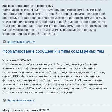
Как мне вновь поднять мою тему?
Щёлкнув по ссылке «Поднять тему» при просмотре темы, вы можете
«поднять» её в верхнюю часть первой страницы форума. Если этого не
происходит, то это означает, что возможность поднятия тем могла быть
отключена, или время, которое должно пройти до повторного поднятия
темы, ещё не прошло. Также можно поднять тему, просто ответив на неё,
однако удостоверьтесь, что тем самым вы не нарушаете правила
конференции, на которой находитесь.
Вернуться к началу
Форматирование сообщений и типы создаваемых тем
Что такое BBCode?
BBCode — это особая реализация HTML, предлагающая большие
возможности по форматированию отдельных частей сообщения.
Возможность использования BBCode определяется администратором,
однако BBCode также может быть отключён на уровне сообщения в
форме для его отправки. BBCode очень похож на HTML, но теги в нём
заключаются в квадратные скобки [ и ], а не в < и >. За дополнительной
информацией о BBCode обратитесь к руководству по BBCode, ссылка на
которое доступна из формы отправки сообщений.
Вернуться к началу
Могу ли я использовать HTML?