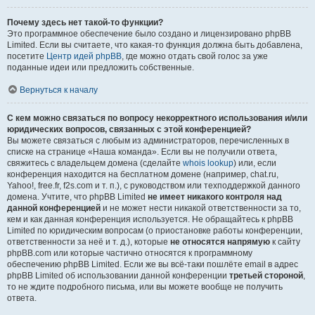
Почему здесь нет такой-то функции?
Это программное обеспечение было создано и лицензировано phpBB
Limited. Если вы считаете, что какая-то функция должна быть добавлена,
посетите
Центр идей phpBB
, где можно отдать свой голос за уже
поданные идеи или предложить собственные.
Вернуться к началу
С кем можно связаться по вопросу некорректного использования и/или
юридических вопросов, связанных с этой конференцией?
Вы можете связаться с любым из администраторов, перечисленных в
списке на странице «Наша команда». Если вы не получили ответа,
свяжитесь с владельцем домена (сделайте
whois lookup
) или, если
конференция находится на бесплатном домене (например, chat.ru,
Yahoo!, free.fr, f2s.com и т. п.), с руководством или техподдержкой данного
домена. Учтите, что phpBB Limited
не имеет никакого контроля над
данной конференцией
и не может нести никакой ответственности за то,
кем и как данная конференция используется. Не обращайтесь к phpBB
Limited по юридическим вопросам (о приостановке работы конференции,
ответственности за неё и т. д.), которые
не относятся напрямую
к сайту
phpBB.com или которые частично относятся к программному
обеспечению phpBB Limited. Если же вы всё-таки пошлёте email в адрес
phpBB Limited об использовании данной конференции
третьей стороной
,
то не ждите подробного письма, или вы можете вообще не получить
ответа.