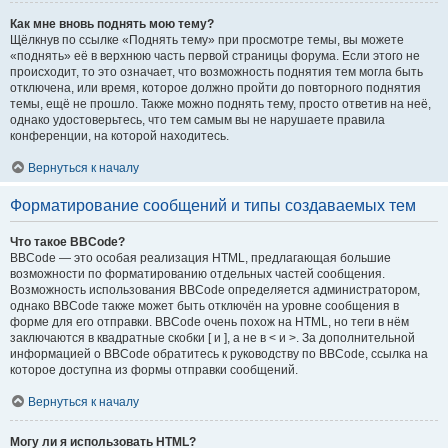
Как мне вновь поднять мою тему?
Щёлкнув по ссылке «Поднять тему» при просмотре темы, вы можете
«поднять» её в верхнюю часть первой страницы форума. Если этого не
происходит, то это означает, что возможность поднятия тем могла быть
отключена, или время, которое должно пройти до повторного поднятия
темы, ещё не прошло. Также можно поднять тему, просто ответив на неё,
однако удостоверьтесь, что тем самым вы не нарушаете правила
конференции, на которой находитесь.
Вернуться к началу
Форматирование сообщений и типы создаваемых тем
Что такое BBCode?
BBCode — это особая реализация HTML, предлагающая большие
возможности по форматированию отдельных частей сообщения.
Возможность использования BBCode определяется администратором,
однако BBCode также может быть отключён на уровне сообщения в
форме для его отправки. BBCode очень похож на HTML, но теги в нём
заключаются в квадратные скобки [ и ], а не в < и >. За дополнительной
информацией о BBCode обратитесь к руководству по BBCode, ссылка на
которое доступна из формы отправки сообщений.
Вернуться к началу
Могу ли я использовать HTML?