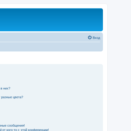
Вход
 в них?
 разные цвета?
чные сообщения!
 от кого-то с этой конференции!