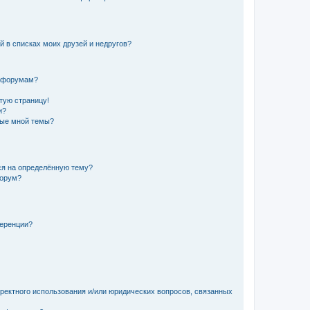
й в списках моих друзей и недругов?
и форумам?
стую страницу!
и?
ные мной темы?
ься на определённую тему?
форум?
ференции?
рректного использования и/или юридических вопросов, связанных