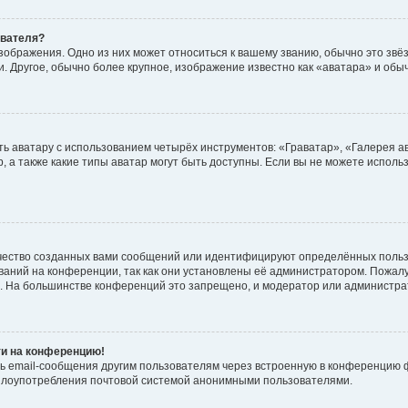
ователя?
зображения. Одно из них может относиться к вашему званию, обычно это звёзд
. Другое, обычно более крупное, изображение известно как «аватара» и обы
ь аватару с использованием четырёх инструментов: «Граватар», «Галерея а
, а также какие типы аватар могут быть доступны. Если вы не можете испол
чество созданных вами сообщений или идентифицируют определённых польз
аний на конференции, так как они установлены её администратором. Пожал
е. На большинстве конференций это запрещено, и модератор или администра
ти на конференцию!
ь email-сообщения другим пользователям через встроенную в конференцию ф
ь злоупотребления почтовой системой анонимными пользователями.