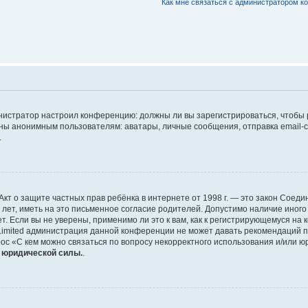
Как мне связаться с администратором 
дминистратор настроил конференцию: должны ли вы зарегистрироваться, чтобы
 анонимным пользователям: аватары, личные сообщения, отправка email-сооб
.
 или Акт о защите частных прав ребёнка в интернете от 1998 г. — это закон Со
т, иметь на это письменное согласие родителей. Допустимо наличие иного
 Если вы не уверены, применимо ли это к вам, как к регистрирующемуся на 
Limited администрация данной конференции не может давать рекомендаций 
ос «С кем можно связаться по вопросу некорректного использования и/или ю
т юридической силы.
.