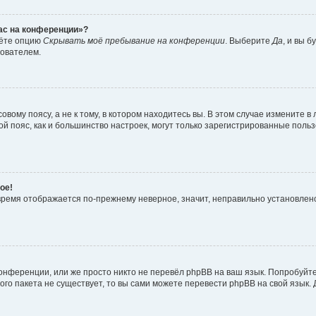
час на конференции»?
дёте опцию
Скрывать моё пребывание на конференции
. Выберите
Да
, и вы 
зователем.
вому поясу, а не к тому, в котором находитесь вы. В этом случае измените в 
овой пояс, как и большинство настроек, могут только зарегистрированные пол
ое!
о время отображается по-прежнему неверное, значит, неправильно установле
онференции, или же просто никто не перевёл phpBB на ваш язык. Попробуйт
вого пакета не существует, то вы сами можете перевести phpBB на свой язы