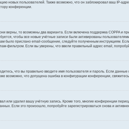
ию новых пользователей. Также возможно, что он заблокировал ваш IP-адре
атору конференции.
они верны, то возможны два варианта. Если включена поддержка COPPA и при 
уется, чтобы все новые учётные записи были активированы пользователями
ам было прислано email-сообщение, следуйте полученным инструкциям. Если
пам-фильтром. Если вы уверены, что ввели правильный адрес email, попробу
едитесь, что вы правильно вводите имя пользователя и пароль. Если данные
Также возможно, что допущена ошибка в конфигурации конференции, свяжитес
вал или удалил вашу учётную запись. Кроме того, многие конференции перио
ных. Если это произошло, попробуйте зарегистрироваться снова и активнее 