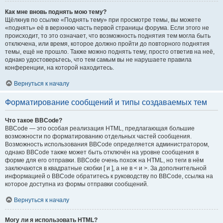
Как мне вновь поднять мою тему?
Щёлкнув по ссылке «Поднять тему» при просмотре темы, вы можете
«поднять» её в верхнюю часть первой страницы форума. Если этого не
происходит, то это означает, что возможность поднятия тем могла быть
отключена, или время, которое должно пройти до повторного поднятия
темы, ещё не прошло. Также можно поднять тему, просто ответив на неё,
однако удостоверьтесь, что тем самым вы не нарушаете правила
конференции, на которой находитесь.
Вернуться к началу
Форматирование сообщений и типы создаваемых тем
Что такое BBCode?
BBCode — это особая реализация HTML, предлагающая большие
возможности по форматированию отдельных частей сообщения.
Возможность использования BBCode определяется администратором,
однако BBCode также может быть отключён на уровне сообщения в
форме для его отправки. BBCode очень похож на HTML, но теги в нём
заключаются в квадратные скобки [ и ], а не в < и >. За дополнительной
информацией о BBCode обратитесь к руководству по BBCode, ссылка на
которое доступна из формы отправки сообщений.
Вернуться к началу
Могу ли я использовать HTML?