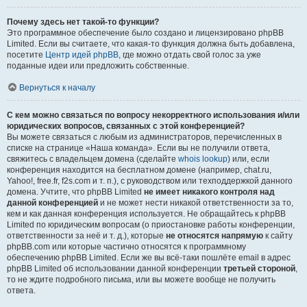
Почему здесь нет такой-то функции?
Это программное обеспечение было создано и лицензировано phpBB
Limited. Если вы считаете, что какая-то функция должна быть добавлена,
посетите
Центр идей phpBB
, где можно отдать свой голос за уже
поданные идеи или предложить собственные.
Вернуться к началу
С кем можно связаться по вопросу некорректного использования и/или
юридических вопросов, связанных с этой конференцией?
Вы можете связаться с любым из администраторов, перечисленных в
списке на странице «Наша команда». Если вы не получили ответа,
свяжитесь с владельцем домена (сделайте
whois lookup
) или, если
конференция находится на бесплатном домене (например, chat.ru,
Yahoo!, free.fr, f2s.com и т. п.), с руководством или техподдержкой данного
домена. Учтите, что phpBB Limited
не имеет никакого контроля над
данной конференцией
и не может нести никакой ответственности за то,
кем и как данная конференция используется. Не обращайтесь к phpBB
Limited по юридическим вопросам (о приостановке работы конференции,
ответственности за неё и т. д.), которые
не относятся напрямую
к сайту
phpBB.com или которые частично относятся к программному
обеспечению phpBB Limited. Если же вы всё-таки пошлёте email в адрес
phpBB Limited об использовании данной конференции
третьей стороной
,
то не ждите подробного письма, или вы можете вообще не получить
ответа.