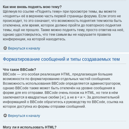
Как мне вновь поднять мою тему?
Щёлкнув по ссылке «Поднять тему» при просмотре темы, вы можете
«поднять» её в верхнюю часть первой страницы форума. Если этого не
происходит, то это означает, что возможность поднятия тем могла быть
отключена, или время, которое должно пройти до повторного поднятия
темы, ещё не прошло. Также можно поднять тему, просто ответив на неё,
однако удостоверьтесь, что тем самым вы не нарушаете правила
конференции, на которой находитесь.
Вернуться к началу
Форматирование сообщений и типы создаваемых тем
Что такое BBCode?
BBCode — это особая реализация HTML, предлагающая большие
возможности по форматированию отдельных частей сообщения.
Возможность использования BBCode определяется администратором,
однако BBCode также может быть отключён на уровне сообщения в
форме для его отправки. BBCode очень похож на HTML, но теги в нём
заключаются в квадратные скобки [ и ], а не в < и >. За дополнительной
информацией о BBCode обратитесь к руководству по BBCode, ссылка на
которое доступна из формы отправки сообщений.
Вернуться к началу
Могу ли я использовать HTML?