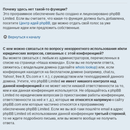
Почему здесь нет такой-то функции?
Это программное обеспечение было создано и лицензировано phpBB
Limited. Если вы считаете, что какая-то функция должна быть добавлена,
посетите
Центр идей phpBB
, где можно отдать свой голос за уже
поданные идеи или предложить собственные.
Вернуться к началу
С кем можно связаться по вопросу некорректного использования и/или
юридических вопросов, связанных с этой конференцией?
Вы можете связаться с любым из администраторов, перечисленных в
списке на странице «Наша команда». Если вы не получили ответа,
свяжитесь с владельцем домена (сделайте
whois lookup
) или, если
конференция находится на бесплатном домене (например, chat.ru,
Yahoo!, free.fr, f2s.com и т. п.), с руководством или техподдержкой данного
домена. Учтите, что phpBB Limited
не имеет никакого контроля над
данной конференцией
и не может нести никакой ответственности за то,
кем и как данная конференция используется. Не обращайтесь к phpBB
Limited по юридическим вопросам (о приостановке работы конференции,
ответственности за неё и т. д.), которые
не относятся напрямую
к сайту
phpBB.com или которые частично относятся к программному
обеспечению phpBB Limited. Если же вы всё-таки пошлёте email в адрес
phpBB Limited об использовании данной конференции
третьей стороной
,
то не ждите подробного письма, или вы можете вообще не получить
ответа.