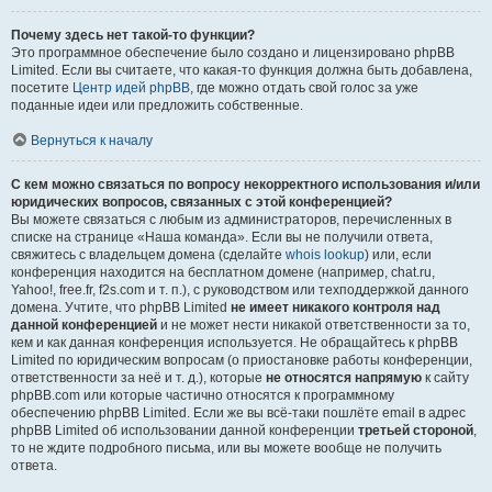
Почему здесь нет такой-то функции?
Это программное обеспечение было создано и лицензировано phpBB
Limited. Если вы считаете, что какая-то функция должна быть добавлена,
посетите
Центр идей phpBB
, где можно отдать свой голос за уже
поданные идеи или предложить собственные.
Вернуться к началу
С кем можно связаться по вопросу некорректного использования и/или
юридических вопросов, связанных с этой конференцией?
Вы можете связаться с любым из администраторов, перечисленных в
списке на странице «Наша команда». Если вы не получили ответа,
свяжитесь с владельцем домена (сделайте
whois lookup
) или, если
конференция находится на бесплатном домене (например, chat.ru,
Yahoo!, free.fr, f2s.com и т. п.), с руководством или техподдержкой данного
домена. Учтите, что phpBB Limited
не имеет никакого контроля над
данной конференцией
и не может нести никакой ответственности за то,
кем и как данная конференция используется. Не обращайтесь к phpBB
Limited по юридическим вопросам (о приостановке работы конференции,
ответственности за неё и т. д.), которые
не относятся напрямую
к сайту
phpBB.com или которые частично относятся к программному
обеспечению phpBB Limited. Если же вы всё-таки пошлёте email в адрес
phpBB Limited об использовании данной конференции
третьей стороной
,
то не ждите подробного письма, или вы можете вообще не получить
ответа.