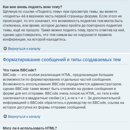
Как мне вновь поднять мою тему?
Щёлкнув по ссылке «Поднять тему» при просмотре темы, вы можете
«поднять» её в верхнюю часть первой страницы форума. Если этого не
происходит, то это означает, что возможность поднятия тем могла быть
отключена, или время, которое должно пройти до повторного поднятия
темы, ещё не прошло. Также можно поднять тему, просто ответив на неё,
однако удостоверьтесь, что тем самым вы не нарушаете правила
конференции, на которой находитесь.
Вернуться к началу
Форматирование сообщений и типы создаваемых тем
Что такое BBCode?
BBCode — это особая реализация HTML, предлагающая большие
возможности по форматированию отдельных частей сообщения.
Возможность использования BBCode определяется администратором,
однако BBCode также может быть отключён на уровне сообщения в
форме для его отправки. BBCode очень похож на HTML, но теги в нём
заключаются в квадратные скобки [ и ], а не в < и >. За дополнительной
информацией о BBCode обратитесь к руководству по BBCode, ссылка на
которое доступна из формы отправки сообщений.
Вернуться к началу
Могу ли я использовать HTML?