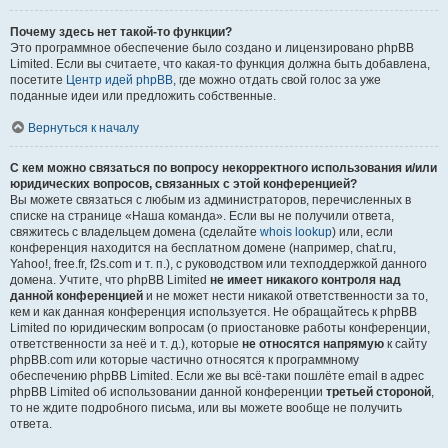
Почему здесь нет такой-то функции?
Это программное обеспечение было создано и лицензировано phpBB
Limited. Если вы считаете, что какая-то функция должна быть добавлена,
посетите
Центр идей phpBB
, где можно отдать свой голос за уже
поданные идеи или предложить собственные.
Вернуться к началу
С кем можно связаться по вопросу некорректного использования и/или
юридических вопросов, связанных с этой конференцией?
Вы можете связаться с любым из администраторов, перечисленных в
списке на странице «Наша команда». Если вы не получили ответа,
свяжитесь с владельцем домена (сделайте
whois lookup
) или, если
конференция находится на бесплатном домене (например, chat.ru,
Yahoo!, free.fr, f2s.com и т. п.), с руководством или техподдержкой данного
домена. Учтите, что phpBB Limited
не имеет никакого контроля над
данной конференцией
и не может нести никакой ответственности за то,
кем и как данная конференция используется. Не обращайтесь к phpBB
Limited по юридическим вопросам (о приостановке работы конференции,
ответственности за неё и т. д.), которые
не относятся напрямую
к сайту
phpBB.com или которые частично относятся к программному
обеспечению phpBB Limited. Если же вы всё-таки пошлёте email в адрес
phpBB Limited об использовании данной конференции
третьей стороной
,
то не ждите подробного письма, или вы можете вообще не получить
ответа.