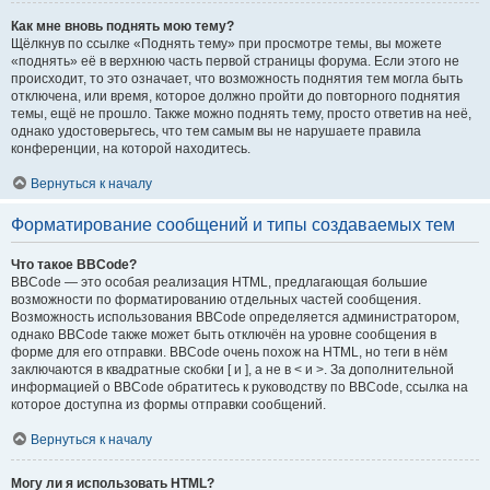
Как мне вновь поднять мою тему?
Щёлкнув по ссылке «Поднять тему» при просмотре темы, вы можете
«поднять» её в верхнюю часть первой страницы форума. Если этого не
происходит, то это означает, что возможность поднятия тем могла быть
отключена, или время, которое должно пройти до повторного поднятия
темы, ещё не прошло. Также можно поднять тему, просто ответив на неё,
однако удостоверьтесь, что тем самым вы не нарушаете правила
конференции, на которой находитесь.
Вернуться к началу
Форматирование сообщений и типы создаваемых тем
Что такое BBCode?
BBCode — это особая реализация HTML, предлагающая большие
возможности по форматированию отдельных частей сообщения.
Возможность использования BBCode определяется администратором,
однако BBCode также может быть отключён на уровне сообщения в
форме для его отправки. BBCode очень похож на HTML, но теги в нём
заключаются в квадратные скобки [ и ], а не в < и >. За дополнительной
информацией о BBCode обратитесь к руководству по BBCode, ссылка на
которое доступна из формы отправки сообщений.
Вернуться к началу
Могу ли я использовать HTML?