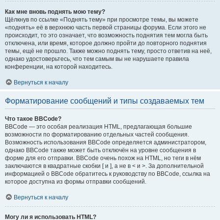
Как мне вновь поднять мою тему?
Щёлкнув по ссылке «Поднять тему» при просмотре темы, вы можете
«поднять» её в верхнюю часть первой страницы форума. Если этого не
происходит, то это означает, что возможность поднятия тем могла быть
отключена, или время, которое должно пройти до повторного поднятия
темы, ещё не прошло. Также можно поднять тему, просто ответив на неё,
однако удостоверьтесь, что тем самым вы не нарушаете правила
конференции, на которой находитесь.
Вернуться к началу
Форматирование сообщений и типы создаваемых тем
Что такое BBCode?
BBCode — это особая реализация HTML, предлагающая большие
возможности по форматированию отдельных частей сообщения.
Возможность использования BBCode определяется администратором,
однако BBCode также может быть отключён на уровне сообщения в
форме для его отправки. BBCode очень похож на HTML, но теги в нём
заключаются в квадратные скобки [ и ], а не в < и >. За дополнительной
информацией о BBCode обратитесь к руководству по BBCode, ссылка на
которое доступна из формы отправки сообщений.
Вернуться к началу
Могу ли я использовать HTML?