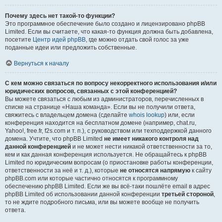
Почему здесь нет такой-то функции?
Это программное обеспечение было создано и лицензировано phpBB
Limited. Если вы считаете, что какая-то функция должна быть добавлена,
посетите
Центр идей phpBB
, где можно отдать свой голос за уже
поданные идеи или предложить собственные.
Вернуться к началу
С кем можно связаться по вопросу некорректного использования и/или
юридических вопросов, связанных с этой конференцией?
Вы можете связаться с любым из администраторов, перечисленных в
списке на странице «Наша команда». Если вы не получили ответа,
свяжитесь с владельцем домена (сделайте
whois lookup
) или, если
конференция находится на бесплатном домене (например, chat.ru,
Yahoo!, free.fr, f2s.com и т. п.), с руководством или техподдержкой данного
домена. Учтите, что phpBB Limited
не имеет никакого контроля над
данной конференцией
и не может нести никакой ответственности за то,
кем и как данная конференция используется. Не обращайтесь к phpBB
Limited по юридическим вопросам (о приостановке работы конференции,
ответственности за неё и т. д.), которые
не относятся напрямую
к сайту
phpBB.com или которые частично относятся к программному
обеспечению phpBB Limited. Если же вы всё-таки пошлёте email в адрес
phpBB Limited об использовании данной конференции
третьей стороной
,
то не ждите подробного письма, или вы можете вообще не получить
ответа.