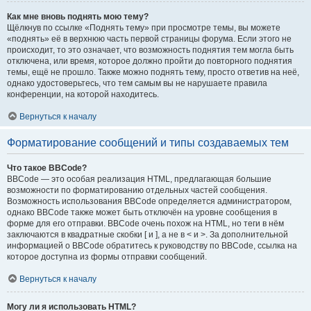
Как мне вновь поднять мою тему?
Щёлкнув по ссылке «Поднять тему» при просмотре темы, вы можете
«поднять» её в верхнюю часть первой страницы форума. Если этого не
происходит, то это означает, что возможность поднятия тем могла быть
отключена, или время, которое должно пройти до повторного поднятия
темы, ещё не прошло. Также можно поднять тему, просто ответив на неё,
однако удостоверьтесь, что тем самым вы не нарушаете правила
конференции, на которой находитесь.
Вернуться к началу
Форматирование сообщений и типы создаваемых тем
Что такое BBCode?
BBCode — это особая реализация HTML, предлагающая большие
возможности по форматированию отдельных частей сообщения.
Возможность использования BBCode определяется администратором,
однако BBCode также может быть отключён на уровне сообщения в
форме для его отправки. BBCode очень похож на HTML, но теги в нём
заключаются в квадратные скобки [ и ], а не в < и >. За дополнительной
информацией о BBCode обратитесь к руководству по BBCode, ссылка на
которое доступна из формы отправки сообщений.
Вернуться к началу
Могу ли я использовать HTML?