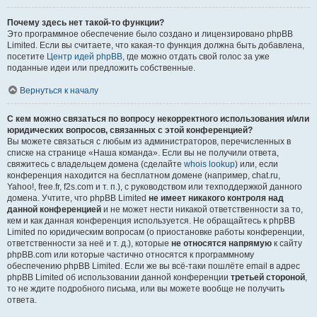
Почему здесь нет такой-то функции?
Это программное обеспечение было создано и лицензировано phpBB
Limited. Если вы считаете, что какая-то функция должна быть добавлена,
посетите
Центр идей phpBB
, где можно отдать свой голос за уже
поданные идеи или предложить собственные.
Вернуться к началу
С кем можно связаться по вопросу некорректного использования и/или
юридических вопросов, связанных с этой конференцией?
Вы можете связаться с любым из администраторов, перечисленных в
списке на странице «Наша команда». Если вы не получили ответа,
свяжитесь с владельцем домена (сделайте
whois lookup
) или, если
конференция находится на бесплатном домене (например, chat.ru,
Yahoo!, free.fr, f2s.com и т. п.), с руководством или техподдержкой данного
домена. Учтите, что phpBB Limited
не имеет никакого контроля над
данной конференцией
и не может нести никакой ответственности за то,
кем и как данная конференция используется. Не обращайтесь к phpBB
Limited по юридическим вопросам (о приостановке работы конференции,
ответственности за неё и т. д.), которые
не относятся напрямую
к сайту
phpBB.com или которые частично относятся к программному
обеспечению phpBB Limited. Если же вы всё-таки пошлёте email в адрес
phpBB Limited об использовании данной конференции
третьей стороной
,
то не ждите подробного письма, или вы можете вообще не получить
ответа.