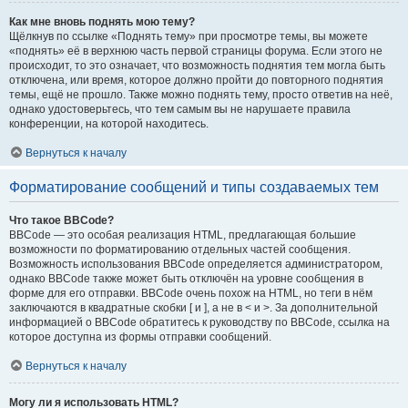
Как мне вновь поднять мою тему?
Щёлкнув по ссылке «Поднять тему» при просмотре темы, вы можете
«поднять» её в верхнюю часть первой страницы форума. Если этого не
происходит, то это означает, что возможность поднятия тем могла быть
отключена, или время, которое должно пройти до повторного поднятия
темы, ещё не прошло. Также можно поднять тему, просто ответив на неё,
однако удостоверьтесь, что тем самым вы не нарушаете правила
конференции, на которой находитесь.
Вернуться к началу
Форматирование сообщений и типы создаваемых тем
Что такое BBCode?
BBCode — это особая реализация HTML, предлагающая большие
возможности по форматированию отдельных частей сообщения.
Возможность использования BBCode определяется администратором,
однако BBCode также может быть отключён на уровне сообщения в
форме для его отправки. BBCode очень похож на HTML, но теги в нём
заключаются в квадратные скобки [ и ], а не в < и >. За дополнительной
информацией о BBCode обратитесь к руководству по BBCode, ссылка на
которое доступна из формы отправки сообщений.
Вернуться к началу
Могу ли я использовать HTML?