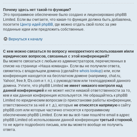
Почему здесь нет такой-то функции?
Это программное обеспечение было создано и лицензировано phpBB
Limited. Если вы считаете, что какая-то функция должна быть добавлена,
посетите
Центр идей phpBB
, где можно отдать свой голос за уже
поданные идеи или предложить собственные.
Вернуться к началу
С кем можно связаться по вопросу некорректного использования и/или
юридических вопросов, связанных с этой конференцией?
Вы можете связаться с любым из администраторов, перечисленных в
списке на странице «Наша команда». Если вы не получили ответа,
свяжитесь с владельцем домена (сделайте
whois lookup
) или, если
конференция находится на бесплатном домене (например, chat.ru,
Yahoo!, free.fr, f2s.com и т. п.), с руководством или техподдержкой данного
домена. Учтите, что phpBB Limited
не имеет никакого контроля над
данной конференцией
и не может нести никакой ответственности за то,
кем и как данная конференция используется. Не обращайтесь к phpBB
Limited по юридическим вопросам (о приостановке работы конференции,
ответственности за неё и т. д.), которые
не относятся напрямую
к сайту
phpBB.com или которые частично относятся к программному
обеспечению phpBB Limited. Если же вы всё-таки пошлёте email в адрес
phpBB Limited об использовании данной конференции
третьей стороной
,
то не ждите подробного письма, или вы можете вообще не получить
ответа.