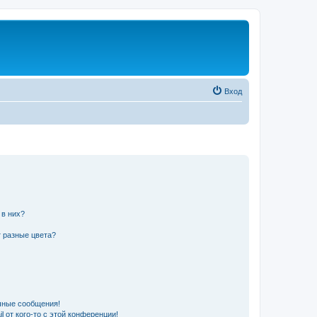
Вход
 в них?
 разные цвета?
чные сообщения!
 от кого-то с этой конференции!