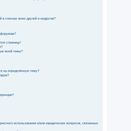
й в списках моих друзей и недругов?
и форумам?
стую страницу!
и?
ные мной темы?
ься на определённую тему?
форум?
ференции?
рректного использования и/или юридических вопросов, связанных