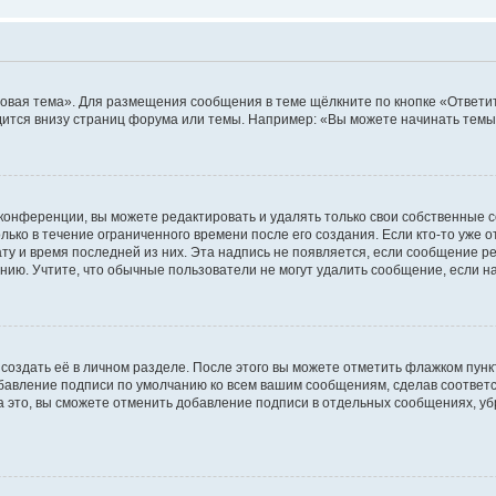
овая тема». Для размещения сообщения в теме щёлкните по кнопке «Ответит
ится внизу страниц форума или темы. Например: «Вы можете начинать темы»
конференции, вы можете редактировать и удалять только свои собственные 
ько в течение ограниченного времени после его создания. Если кто-то уже 
дату и время последней из них. Эта надпись не появляется, если сообщение 
ию. Учтите, что обычные пользователи не могут удалить сообщение, если на 
создать её в личном разделе. После этого вы можете отметить флажком пун
обавление подписи по умолчанию ко всем вашим сообщениям, сделав соотве
а это, вы сможете отменить добавление подписи в отдельных сообщениях, у