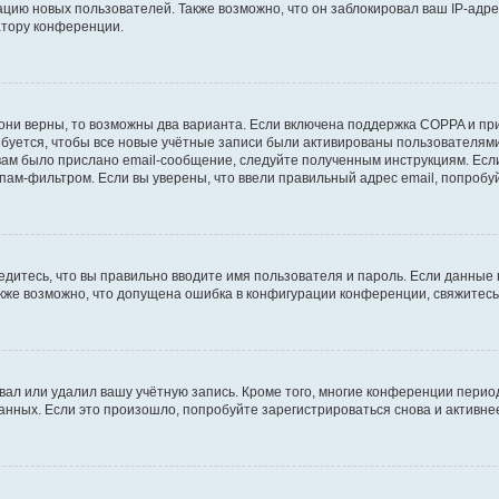
ию новых пользователей. Также возможно, что он заблокировал ваш IP-адре
атору конференции.
они верны, то возможны два варианта. Если включена поддержка COPPA и при 
уется, чтобы все новые учётные записи были активированы пользователями
ам было прислано email-сообщение, следуйте полученным инструкциям. Если
пам-фильтром. Если вы уверены, что ввели правильный адрес email, попробу
едитесь, что вы правильно вводите имя пользователя и пароль. Если данные
Также возможно, что допущена ошибка в конфигурации конференции, свяжитес
вал или удалил вашу учётную запись. Кроме того, многие конференции перио
ных. Если это произошло, попробуйте зарегистрироваться снова и активнее 