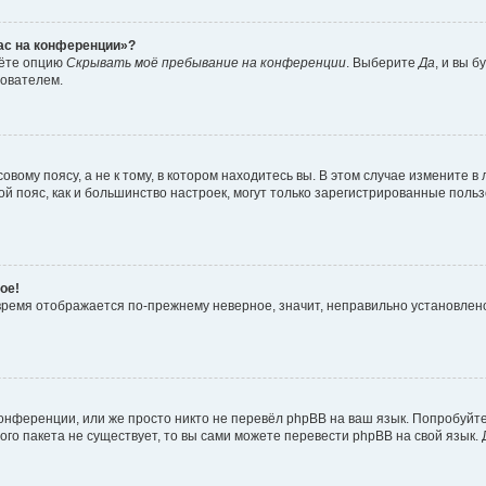
час на конференции»?
дёте опцию
Скрывать моё пребывание на конференции
. Выберите
Да
, и вы 
зователем.
вому поясу, а не к тому, в котором находитесь вы. В этом случае измените в 
овой пояс, как и большинство настроек, могут только зарегистрированные пол
ое!
о время отображается по-прежнему неверное, значит, неправильно установле
онференции, или же просто никто не перевёл phpBB на ваш язык. Попробуйт
вого пакета не существует, то вы сами можете перевести phpBB на свой язы