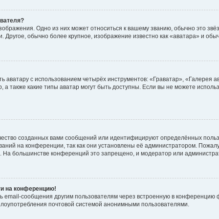
ователя?
зображения. Одно из них может относиться к вашему званию, обычно это звёзд
. Другое, обычно более крупное, изображение известно как «аватара» и обы
ь аватару с использованием четырёх инструментов: «Граватар», «Галерея а
, а также какие типы аватар могут быть доступны. Если вы не можете испол
чество созданных вами сообщений или идентифицируют определённых польз
аний на конференции, так как они установлены её администратором. Пожал
е. На большинстве конференций это запрещено, и модератор или администра
ти на конференцию!
ь email-сообщения другим пользователям через встроенную в конференцию ф
ь злоупотребления почтовой системой анонимными пользователями.