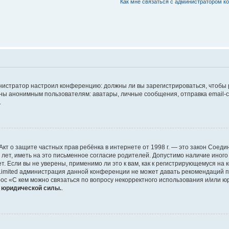
Как мне связаться с администратором 
дминистратор настроил конференцию: должны ли вы зарегистрироваться, чтобы
 анонимным пользователям: аватары, личные сообщения, отправка email-сооб
.
 или Акт о защите частных прав ребёнка в интернете от 1998 г. — это закон Со
т, иметь на это письменное согласие родителей. Допустимо наличие иного
 Если вы не уверены, применимо ли это к вам, как к регистрирующемуся на 
Limited администрация данной конференции не может давать рекомендаций 
ос «С кем можно связаться по вопросу некорректного использования и/или ю
т юридической силы.
.