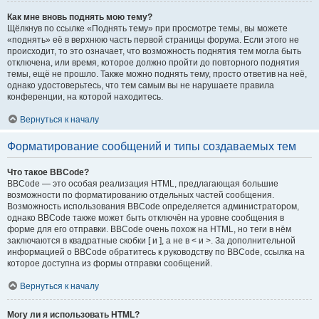
Как мне вновь поднять мою тему?
Щёлкнув по ссылке «Поднять тему» при просмотре темы, вы можете
«поднять» её в верхнюю часть первой страницы форума. Если этого не
происходит, то это означает, что возможность поднятия тем могла быть
отключена, или время, которое должно пройти до повторного поднятия
темы, ещё не прошло. Также можно поднять тему, просто ответив на неё,
однако удостоверьтесь, что тем самым вы не нарушаете правила
конференции, на которой находитесь.
Вернуться к началу
Форматирование сообщений и типы создаваемых тем
Что такое BBCode?
BBCode — это особая реализация HTML, предлагающая большие
возможности по форматированию отдельных частей сообщения.
Возможность использования BBCode определяется администратором,
однако BBCode также может быть отключён на уровне сообщения в
форме для его отправки. BBCode очень похож на HTML, но теги в нём
заключаются в квадратные скобки [ и ], а не в < и >. За дополнительной
информацией о BBCode обратитесь к руководству по BBCode, ссылка на
которое доступна из формы отправки сообщений.
Вернуться к началу
Могу ли я использовать HTML?