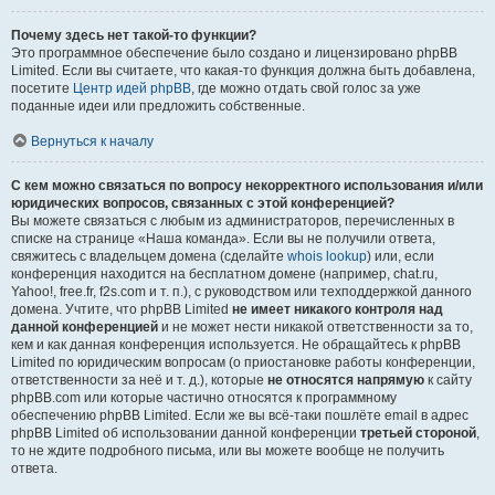
Почему здесь нет такой-то функции?
Это программное обеспечение было создано и лицензировано phpBB
Limited. Если вы считаете, что какая-то функция должна быть добавлена,
посетите
Центр идей phpBB
, где можно отдать свой голос за уже
поданные идеи или предложить собственные.
Вернуться к началу
С кем можно связаться по вопросу некорректного использования и/или
юридических вопросов, связанных с этой конференцией?
Вы можете связаться с любым из администраторов, перечисленных в
списке на странице «Наша команда». Если вы не получили ответа,
свяжитесь с владельцем домена (сделайте
whois lookup
) или, если
конференция находится на бесплатном домене (например, chat.ru,
Yahoo!, free.fr, f2s.com и т. п.), с руководством или техподдержкой данного
домена. Учтите, что phpBB Limited
не имеет никакого контроля над
данной конференцией
и не может нести никакой ответственности за то,
кем и как данная конференция используется. Не обращайтесь к phpBB
Limited по юридическим вопросам (о приостановке работы конференции,
ответственности за неё и т. д.), которые
не относятся напрямую
к сайту
phpBB.com или которые частично относятся к программному
обеспечению phpBB Limited. Если же вы всё-таки пошлёте email в адрес
phpBB Limited об использовании данной конференции
третьей стороной
,
то не ждите подробного письма, или вы можете вообще не получить
ответа.