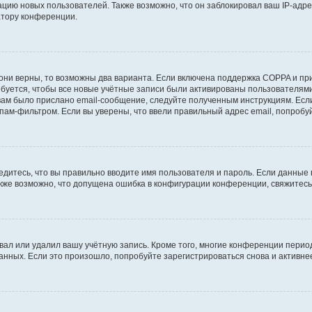
ию новых пользователей. Также возможно, что он заблокировал ваш IP-адре
атору конференции.
они верны, то возможны два варианта. Если включена поддержка COPPA и при 
уется, чтобы все новые учётные записи были активированы пользователями
ам было прислано email-сообщение, следуйте полученным инструкциям. Если
пам-фильтром. Если вы уверены, что ввели правильный адрес email, попробу
едитесь, что вы правильно вводите имя пользователя и пароль. Если данные
Также возможно, что допущена ошибка в конфигурации конференции, свяжитес
вал или удалил вашу учётную запись. Кроме того, многие конференции перио
ных. Если это произошло, попробуйте зарегистрироваться снова и активнее 