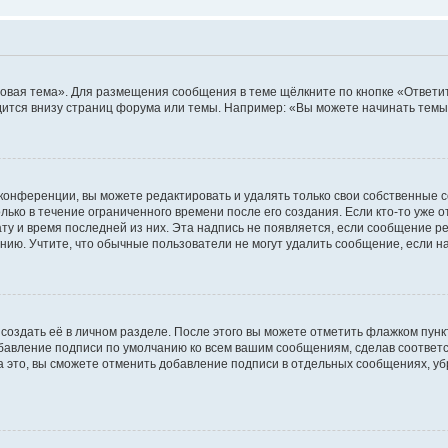
овая тема». Для размещения сообщения в теме щёлкните по кнопке «Ответит
ится внизу страниц форума или темы. Например: «Вы можете начинать темы»
конференции, вы можете редактировать и удалять только свои собственные 
ько в течение ограниченного времени после его создания. Если кто-то уже 
дату и время последней из них. Эта надпись не появляется, если сообщение 
ию. Учтите, что обычные пользователи не могут удалить сообщение, если на 
создать её в личном разделе. После этого вы можете отметить флажком пун
обавление подписи по умолчанию ко всем вашим сообщениям, сделав соотве
а это, вы сможете отменить добавление подписи в отдельных сообщениях, у