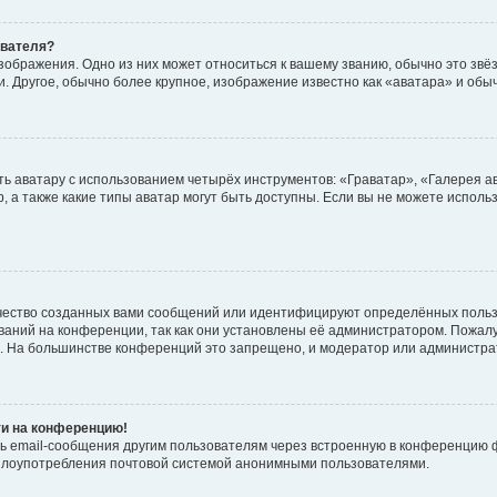
ователя?
зображения. Одно из них может относиться к вашему званию, обычно это звёзд
. Другое, обычно более крупное, изображение известно как «аватара» и обы
ь аватару с использованием четырёх инструментов: «Граватар», «Галерея а
, а также какие типы аватар могут быть доступны. Если вы не можете испол
чество созданных вами сообщений или идентифицируют определённых польз
аний на конференции, так как они установлены её администратором. Пожал
е. На большинстве конференций это запрещено, и модератор или администра
ти на конференцию!
ь email-сообщения другим пользователям через встроенную в конференцию ф
ь злоупотребления почтовой системой анонимными пользователями.