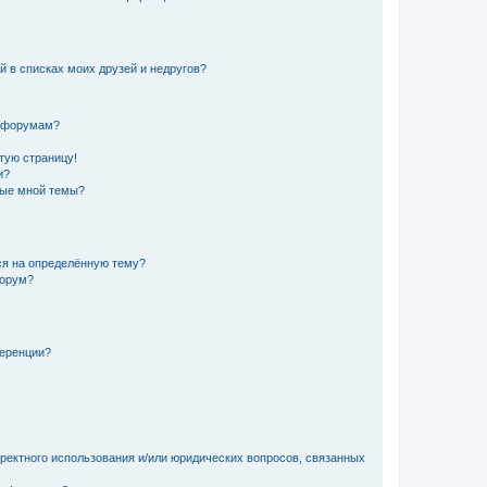
й в списках моих друзей и недругов?
и форумам?
стую страницу!
и?
ные мной темы?
ься на определённую тему?
форум?
ференции?
рректного использования и/или юридических вопросов, связанных