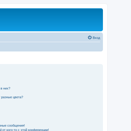
Вход
 в них?
 разные цвета?
чные сообщения!
 от кого-то с этой конференции!