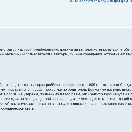
Как мне связаться с администратором 
дминистратор настроил конференцию: должны ли вы зарегистрироваться, чтобы
 анонимным пользователям: аватары, личные сообщения, отправка email-сооб
.
 или Акт о защите частных прав ребёнка в интернете от 1998 г. — это закон Со
т, иметь на это письменное согласие родителей. Допустимо наличие иного
 Если вы не уверены, применимо ли это к вам, как к регистрирующемуся на 
Limited администрация данной конференции не может давать рекомендаций 
ос «С кем можно связаться по вопросу некорректного использования и/или ю
т юридической силы.
.