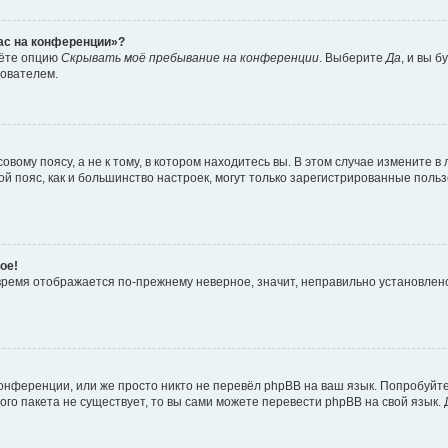
час на конференции»?
дёте опцию
Скрывать моё пребывание на конференции
. Выберите
Да
, и вы 
зователем.
вому поясу, а не к тому, в котором находитесь вы. В этом случае измените в 
овой пояс, как и большинство настроек, могут только зарегистрированные пол
ое!
о время отображается по-прежнему неверное, значит, неправильно установле
онференции, или же просто никто не перевёл phpBB на ваш язык. Попробуйт
вого пакета не существует, то вы сами можете перевести phpBB на свой язы