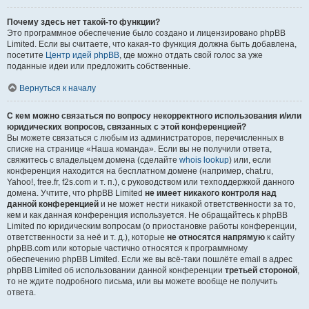
Почему здесь нет такой-то функции?
Это программное обеспечение было создано и лицензировано phpBB
Limited. Если вы считаете, что какая-то функция должна быть добавлена,
посетите
Центр идей phpBB
, где можно отдать свой голос за уже
поданные идеи или предложить собственные.
Вернуться к началу
С кем можно связаться по вопросу некорректного использования и/или
юридических вопросов, связанных с этой конференцией?
Вы можете связаться с любым из администраторов, перечисленных в
списке на странице «Наша команда». Если вы не получили ответа,
свяжитесь с владельцем домена (сделайте
whois lookup
) или, если
конференция находится на бесплатном домене (например, chat.ru,
Yahoo!, free.fr, f2s.com и т. п.), с руководством или техподдержкой данного
домена. Учтите, что phpBB Limited
не имеет никакого контроля над
данной конференцией
и не может нести никакой ответственности за то,
кем и как данная конференция используется. Не обращайтесь к phpBB
Limited по юридическим вопросам (о приостановке работы конференции,
ответственности за неё и т. д.), которые
не относятся напрямую
к сайту
phpBB.com или которые частично относятся к программному
обеспечению phpBB Limited. Если же вы всё-таки пошлёте email в адрес
phpBB Limited об использовании данной конференции
третьей стороной
,
то не ждите подробного письма, или вы можете вообще не получить
ответа.