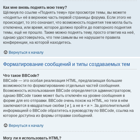
Как мне вновь поднять мою тему?
Щёлкнув по ссылке «Поднять тему» при просмотре темы, вы можете
«поднять» её в верхнюю часть первой страницы форума. Если этого не
происходит, то это означает, что возможность поднятия тем могла быть
отключена, или время, которое должно пройти до повторного поднятия
темы, ещё не прошло. Также можно поднять тему, просто ответив на неё,
однако удостоверьтесь, что тем самым вы не нарушаете правила
конференции, на которой находитесь.
Вернуться к началу
Форматирование сообщений и типы создаваемых тем
Что такое BBCode?
BBCode — это особая реализация HTML, предлагающая большие
возможности по форматированию отдельных частей сообщения.
Возможность использования BBCode определяется администратором,
однако BBCode также может быть отключён на уровне сообщения в
форме для его отправки. BBCode очень похож на HTML, но теги в нём
заключаются в квадратные скобки [ и ], а не в < и >. За дополнительной
информацией о BBCode обратитесь к руководству по BBCode, ссылка на
которое доступна из формы отправки сообщений.
Вернуться к началу
Могу ли я использовать HTML?