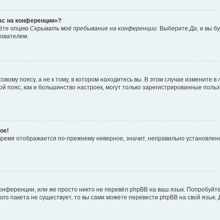
час на конференции»?
дёте опцию
Скрывать моё пребывание на конференции
. Выберите
Да
, и вы 
зователем.
вому поясу, а не к тому, в котором находитесь вы. В этом случае измените в 
овой пояс, как и большинство настроек, могут только зарегистрированные пол
ое!
о время отображается по-прежнему неверное, значит, неправильно установле
онференции, или же просто никто не перевёл phpBB на ваш язык. Попробуйт
вого пакета не существует, то вы сами можете перевести phpBB на свой язы