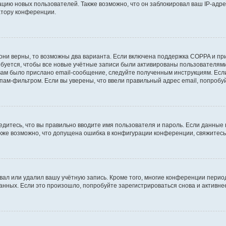
ию новых пользователей. Также возможно, что он заблокировал ваш IP-адре
атору конференции.
они верны, то возможны два варианта. Если включена поддержка COPPA и при 
уется, чтобы все новые учётные записи были активированы пользователями
ам было прислано email-сообщение, следуйте полученным инструкциям. Если
пам-фильтром. Если вы уверены, что ввели правильный адрес email, попробу
едитесь, что вы правильно вводите имя пользователя и пароль. Если данные
Также возможно, что допущена ошибка в конфигурации конференции, свяжитес
вал или удалил вашу учётную запись. Кроме того, многие конференции перио
ных. Если это произошло, попробуйте зарегистрироваться снова и активнее 