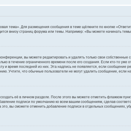
овая тема». Для размещения сообщения в теме щёлкните по кнопке «Ответит
ится внизу страниц форума или темы. Например: «Вы можете начинать темы»
конференции, вы можете редактировать и удалять только свои собственные 
ько в течение ограниченного времени после его создания. Если кто-то уже 
дату и время последней из них. Эта надпись не появляется, если сообщение 
ию. Учтите, что обычные пользователи не могут удалить сообщение, если на 
создать её в личном разделе. После этого вы можете отметить флажком пун
обавление подписи по умолчанию ко всем вашим сообщениям, сделав соотве
а это, вы сможете отменить добавление подписи в отдельных сообщениях, у