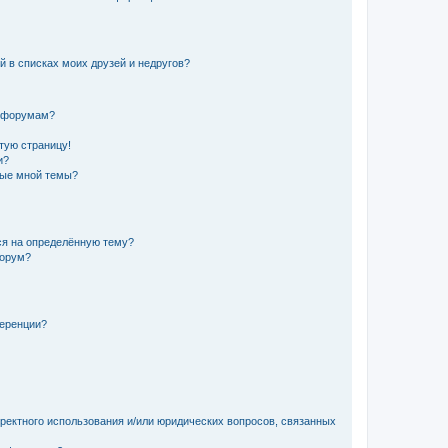
й в списках моих друзей и недругов?
и форумам?
стую страницу!
и?
ные мной темы?
ься на определённую тему?
форум?
ференции?
рректного использования и/или юридических вопросов, связанных