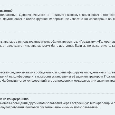
ователя?
зображения. Одно из них может относиться к вашему званию, обычно это звёзд
. Другое, обычно более крупное, изображение известно как «аватара» и обы
ь аватару с использованием четырёх инструментов: «Граватар», «Галерея а
, а также какие типы аватар могут быть доступны. Если вы не можете испол
чество созданных вами сообщений или идентифицируют определённых польз
аний на конференции, так как они установлены её администратором. Пожал
е. На большинстве конференций это запрещено, и модератор или администра
ти на конференцию!
ь email-сообщения другим пользователям через встроенную в конференцию ф
ь злоупотребления почтовой системой анонимными пользователями.