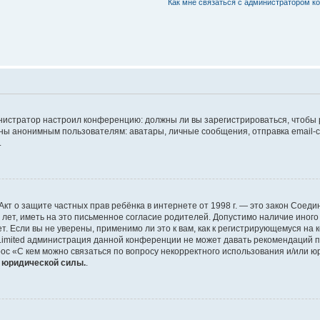
Как мне связаться с администратором 
дминистратор настроил конференцию: должны ли вы зарегистрироваться, чтобы
 анонимным пользователям: аватары, личные сообщения, отправка email-сооб
.
 или Акт о защите частных прав ребёнка в интернете от 1998 г. — это закон Со
т, иметь на это письменное согласие родителей. Допустимо наличие иного
 Если вы не уверены, применимо ли это к вам, как к регистрирующемуся на 
Limited администрация данной конференции не может давать рекомендаций 
ос «С кем можно связаться по вопросу некорректного использования и/или ю
т юридической силы.
.