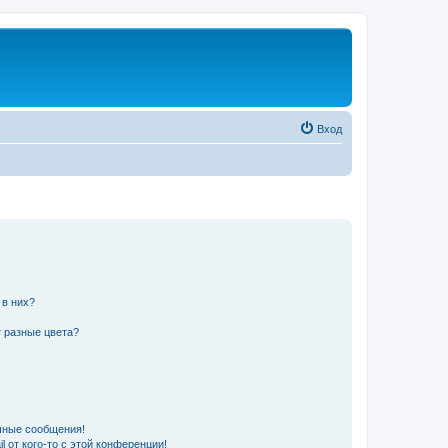
Вход
 в них?
 разные цвета?
чные сообщения!
 от кого-то с этой конференции!