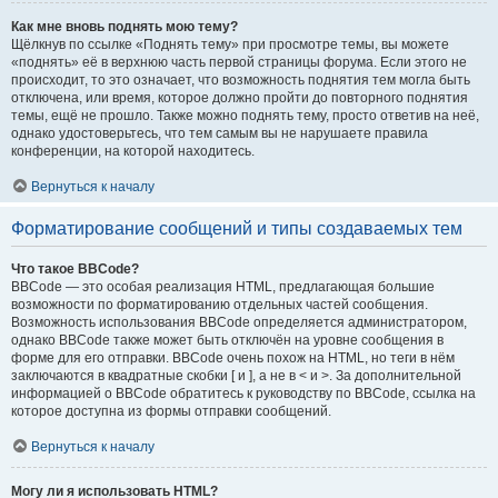
Как мне вновь поднять мою тему?
Щёлкнув по ссылке «Поднять тему» при просмотре темы, вы можете
«поднять» её в верхнюю часть первой страницы форума. Если этого не
происходит, то это означает, что возможность поднятия тем могла быть
отключена, или время, которое должно пройти до повторного поднятия
темы, ещё не прошло. Также можно поднять тему, просто ответив на неё,
однако удостоверьтесь, что тем самым вы не нарушаете правила
конференции, на которой находитесь.
Вернуться к началу
Форматирование сообщений и типы создаваемых тем
Что такое BBCode?
BBCode — это особая реализация HTML, предлагающая большие
возможности по форматированию отдельных частей сообщения.
Возможность использования BBCode определяется администратором,
однако BBCode также может быть отключён на уровне сообщения в
форме для его отправки. BBCode очень похож на HTML, но теги в нём
заключаются в квадратные скобки [ и ], а не в < и >. За дополнительной
информацией о BBCode обратитесь к руководству по BBCode, ссылка на
которое доступна из формы отправки сообщений.
Вернуться к началу
Могу ли я использовать HTML?