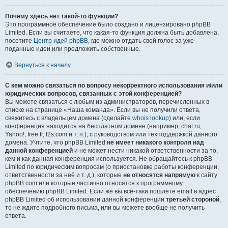
Почему здесь нет такой-то функции?
Это программное обеспечение было создано и лицензировано phpBB
Limited. Если вы считаете, что какая-то функция должна быть добавлена,
посетите
Центр идей phpBB
, где можно отдать свой голос за уже
поданные идеи или предложить собственные.
Вернуться к началу
С кем можно связаться по вопросу некорректного использования и/или
юридических вопросов, связанных с этой конференцией?
Вы можете связаться с любым из администраторов, перечисленных в
списке на странице «Наша команда». Если вы не получили ответа,
свяжитесь с владельцем домена (сделайте
whois lookup
) или, если
конференция находится на бесплатном домене (например, chat.ru,
Yahoo!, free.fr, f2s.com и т. п.), с руководством или техподдержкой данного
домена. Учтите, что phpBB Limited
не имеет никакого контроля над
данной конференцией
и не может нести никакой ответственности за то,
кем и как данная конференция используется. Не обращайтесь к phpBB
Limited по юридическим вопросам (о приостановке работы конференции,
ответственности за неё и т. д.), которые
не относятся напрямую
к сайту
phpBB.com или которые частично относятся к программному
обеспечению phpBB Limited. Если же вы всё-таки пошлёте email в адрес
phpBB Limited об использовании данной конференции
третьей стороной
,
то не ждите подробного письма, или вы можете вообще не получить
ответа.