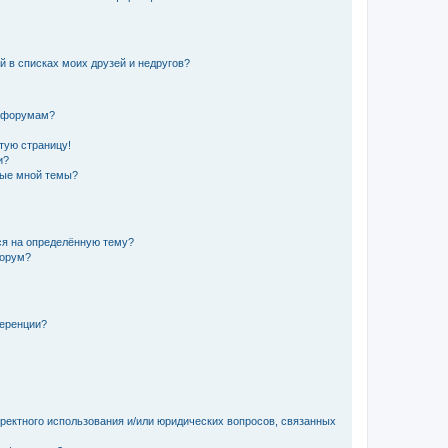
й в списках моих друзей и недругов?
и форумам?
стую страницу!
и?
ные мной темы?
ься на определённую тему?
форум?
ференции?
рректного использования и/или юридических вопросов, связанных