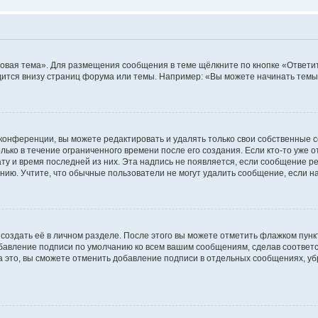
овая тема». Для размещения сообщения в теме щёлкните по кнопке «Ответит
ится внизу страниц форума или темы. Например: «Вы можете начинать темы»
конференции, вы можете редактировать и удалять только свои собственные 
ько в течение ограниченного времени после его создания. Если кто-то уже 
дату и время последней из них. Эта надпись не появляется, если сообщение 
ию. Учтите, что обычные пользователи не могут удалить сообщение, если на 
создать её в личном разделе. После этого вы можете отметить флажком пун
обавление подписи по умолчанию ко всем вашим сообщениям, сделав соотве
а это, вы сможете отменить добавление подписи в отдельных сообщениях, у