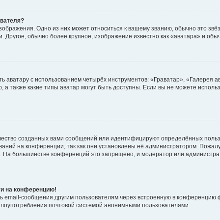
ователя?
зображения. Одно из них может относиться к вашему званию, обычно это звёзд
. Другое, обычно более крупное, изображение известно как «аватара» и обы
ь аватару с использованием четырёх инструментов: «Граватар», «Галерея а
, а также какие типы аватар могут быть доступны. Если вы не можете испол
чество созданных вами сообщений или идентифицируют определённых польз
аний на конференции, так как они установлены её администратором. Пожал
е. На большинстве конференций это запрещено, и модератор или администра
ти на конференцию!
ь email-сообщения другим пользователям через встроенную в конференцию ф
ь злоупотребления почтовой системой анонимными пользователями.