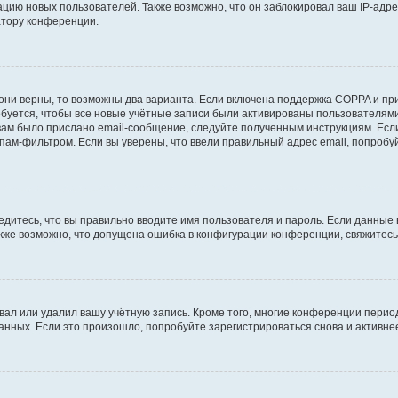
ию новых пользователей. Также возможно, что он заблокировал ваш IP-адре
атору конференции.
они верны, то возможны два варианта. Если включена поддержка COPPA и при 
уется, чтобы все новые учётные записи были активированы пользователями
ам было прислано email-сообщение, следуйте полученным инструкциям. Если
пам-фильтром. Если вы уверены, что ввели правильный адрес email, попробу
едитесь, что вы правильно вводите имя пользователя и пароль. Если данные
Также возможно, что допущена ошибка в конфигурации конференции, свяжитес
вал или удалил вашу учётную запись. Кроме того, многие конференции перио
ных. Если это произошло, попробуйте зарегистрироваться снова и активнее 