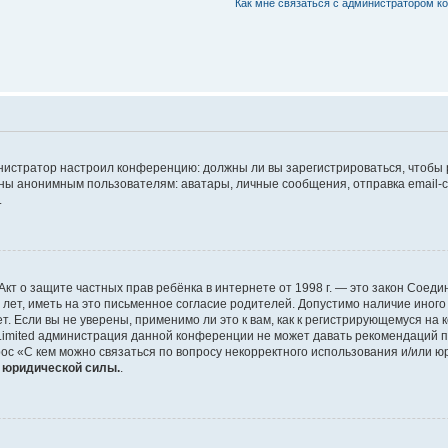
Как мне связаться с администратором 
дминистратор настроил конференцию: должны ли вы зарегистрироваться, чтобы
 анонимным пользователям: аватары, личные сообщения, отправка email-сооб
.
 или Акт о защите частных прав ребёнка в интернете от 1998 г. — это закон Со
т, иметь на это письменное согласие родителей. Допустимо наличие иного
 Если вы не уверены, применимо ли это к вам, как к регистрирующемуся на 
Limited администрация данной конференции не может давать рекомендаций 
ос «С кем можно связаться по вопросу некорректного использования и/или ю
т юридической силы.
.