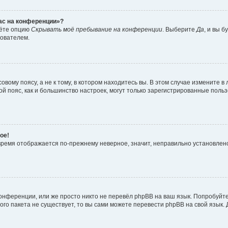
час на конференции»?
дёте опцию
Скрывать моё пребывание на конференции
. Выберите
Да
, и вы 
зователем.
вому поясу, а не к тому, в котором находитесь вы. В этом случае измените в 
овой пояс, как и большинство настроек, могут только зарегистрированные пол
ое!
о время отображается по-прежнему неверное, значит, неправильно установле
онференции, или же просто никто не перевёл phpBB на ваш язык. Попробуйт
вого пакета не существует, то вы сами можете перевести phpBB на свой язы