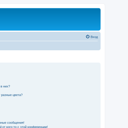
Вход
 в них?
 разные цвета?
чные сообщения!
 от кого-то с этой конференции!