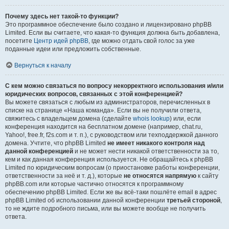
Почему здесь нет такой-то функции?
Это программное обеспечение было создано и лицензировано phpBB
Limited. Если вы считаете, что какая-то функция должна быть добавлена,
посетите
Центр идей phpBB
, где можно отдать свой голос за уже
поданные идеи или предложить собственные.
Вернуться к началу
С кем можно связаться по вопросу некорректного использования и/или
юридических вопросов, связанных с этой конференцией?
Вы можете связаться с любым из администраторов, перечисленных в
списке на странице «Наша команда». Если вы не получили ответа,
свяжитесь с владельцем домена (сделайте
whois lookup
) или, если
конференция находится на бесплатном домене (например, chat.ru,
Yahoo!, free.fr, f2s.com и т. п.), с руководством или техподдержкой данного
домена. Учтите, что phpBB Limited
не имеет никакого контроля над
данной конференцией
и не может нести никакой ответственности за то,
кем и как данная конференция используется. Не обращайтесь к phpBB
Limited по юридическим вопросам (о приостановке работы конференции,
ответственности за неё и т. д.), которые
не относятся напрямую
к сайту
phpBB.com или которые частично относятся к программному
обеспечению phpBB Limited. Если же вы всё-таки пошлёте email в адрес
phpBB Limited об использовании данной конференции
третьей стороной
,
то не ждите подробного письма, или вы можете вообще не получить
ответа.