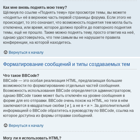
Как мне вновь поднять мою тему?
Щёлкнув по ссылке «Поднять тему» при просмотре темы, вы можете
«поднять» её в верхнюю часть первой страницы форума. Если этого не
происходит, то это означает, что возможность поднятия тем могла быть
отключена, или время, которое должно пройти до повторного поднятия
темы, ещё не прошло. Также можно поднять тему, просто ответив на неё,
однако удостоверьтесь, что тем самым вы не нарушаете правила
конференции, на которой находитесь.
Вернуться к началу
Форматирование сообщений и типы создаваемых тем
Что такое BBCode?
BBCode — это особая реализация HTML, предлагающая большие
возможности по форматированию отдельных частей сообщения.
Возможность использования BBCode определяется администратором,
однако BBCode также может быть отключён на уровне сообщения в
форме для его отправки. BBCode очень похож на HTML, но теги в нём
заключаются в квадратные скобки [ и ], а не в < и >. За дополнительной
информацией о BBCode обратитесь к руководству по BBCode, ссылка на
которое доступна из формы отправки сообщений.
Вернуться к началу
Могу ли я использовать HTML?