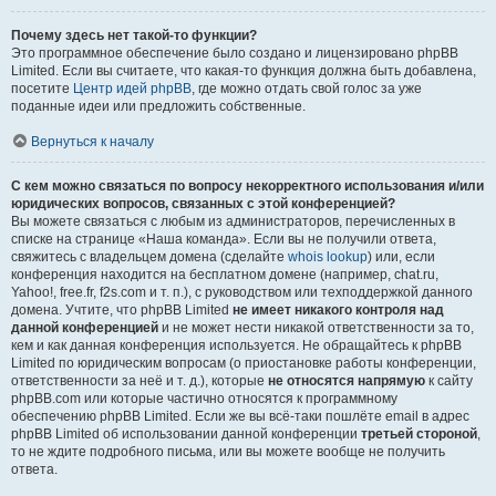
Почему здесь нет такой-то функции?
Это программное обеспечение было создано и лицензировано phpBB
Limited. Если вы считаете, что какая-то функция должна быть добавлена,
посетите
Центр идей phpBB
, где можно отдать свой голос за уже
поданные идеи или предложить собственные.
Вернуться к началу
С кем можно связаться по вопросу некорректного использования и/или
юридических вопросов, связанных с этой конференцией?
Вы можете связаться с любым из администраторов, перечисленных в
списке на странице «Наша команда». Если вы не получили ответа,
свяжитесь с владельцем домена (сделайте
whois lookup
) или, если
конференция находится на бесплатном домене (например, chat.ru,
Yahoo!, free.fr, f2s.com и т. п.), с руководством или техподдержкой данного
домена. Учтите, что phpBB Limited
не имеет никакого контроля над
данной конференцией
и не может нести никакой ответственности за то,
кем и как данная конференция используется. Не обращайтесь к phpBB
Limited по юридическим вопросам (о приостановке работы конференции,
ответственности за неё и т. д.), которые
не относятся напрямую
к сайту
phpBB.com или которые частично относятся к программному
обеспечению phpBB Limited. Если же вы всё-таки пошлёте email в адрес
phpBB Limited об использовании данной конференции
третьей стороной
,
то не ждите подробного письма, или вы можете вообще не получить
ответа.