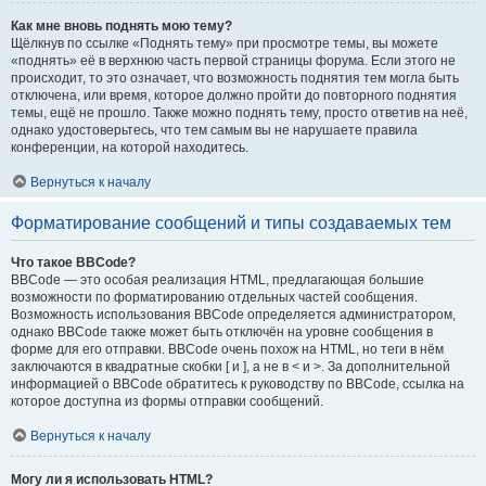
Как мне вновь поднять мою тему?
Щёлкнув по ссылке «Поднять тему» при просмотре темы, вы можете
«поднять» её в верхнюю часть первой страницы форума. Если этого не
происходит, то это означает, что возможность поднятия тем могла быть
отключена, или время, которое должно пройти до повторного поднятия
темы, ещё не прошло. Также можно поднять тему, просто ответив на неё,
однако удостоверьтесь, что тем самым вы не нарушаете правила
конференции, на которой находитесь.
Вернуться к началу
Форматирование сообщений и типы создаваемых тем
Что такое BBCode?
BBCode — это особая реализация HTML, предлагающая большие
возможности по форматированию отдельных частей сообщения.
Возможность использования BBCode определяется администратором,
однако BBCode также может быть отключён на уровне сообщения в
форме для его отправки. BBCode очень похож на HTML, но теги в нём
заключаются в квадратные скобки [ и ], а не в < и >. За дополнительной
информацией о BBCode обратитесь к руководству по BBCode, ссылка на
которое доступна из формы отправки сообщений.
Вернуться к началу
Могу ли я использовать HTML?