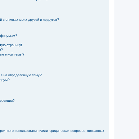
й в списках моих друзей и недругов?
и форумам?
стую страницу!
и?
ные мной темы?
ься на определённую тему?
форум?
ференции?
рректного использования и/или юридических вопросов, связанных