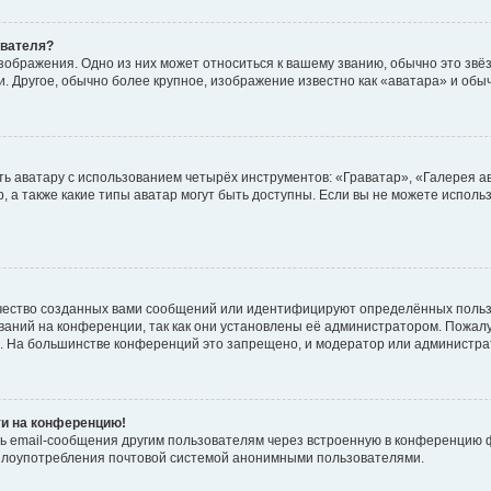
ователя?
зображения. Одно из них может относиться к вашему званию, обычно это звёзд
. Другое, обычно более крупное, изображение известно как «аватара» и обы
ь аватару с использованием четырёх инструментов: «Граватар», «Галерея а
, а также какие типы аватар могут быть доступны. Если вы не можете испол
чество созданных вами сообщений или идентифицируют определённых польз
аний на конференции, так как они установлены её администратором. Пожал
е. На большинстве конференций это запрещено, и модератор или администра
ти на конференцию!
ь email-сообщения другим пользователям через встроенную в конференцию ф
ь злоупотребления почтовой системой анонимными пользователями.