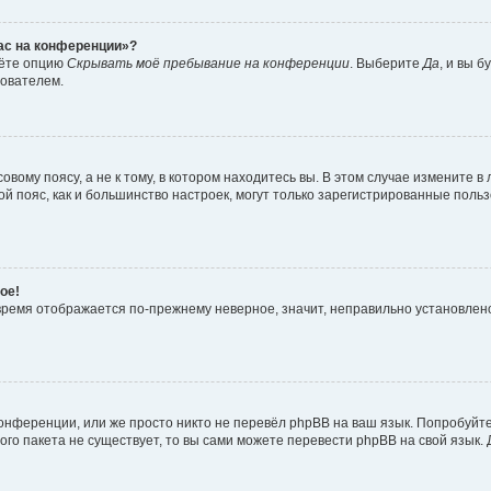
час на конференции»?
дёте опцию
Скрывать моё пребывание на конференции
. Выберите
Да
, и вы 
зователем.
вому поясу, а не к тому, в котором находитесь вы. В этом случае измените в 
овой пояс, как и большинство настроек, могут только зарегистрированные пол
ое!
о время отображается по-прежнему неверное, значит, неправильно установле
онференции, или же просто никто не перевёл phpBB на ваш язык. Попробуйт
вого пакета не существует, то вы сами можете перевести phpBB на свой язы