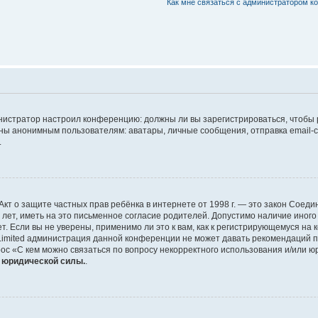
Как мне связаться с администратором 
дминистратор настроил конференцию: должны ли вы зарегистрироваться, чтобы
 анонимным пользователям: аватары, личные сообщения, отправка email-сооб
.
 или Акт о защите частных прав ребёнка в интернете от 1998 г. — это закон Со
т, иметь на это письменное согласие родителей. Допустимо наличие иного
 Если вы не уверены, применимо ли это к вам, как к регистрирующемуся на 
Limited администрация данной конференции не может давать рекомендаций 
ос «С кем можно связаться по вопросу некорректного использования и/или ю
т юридической силы.
.