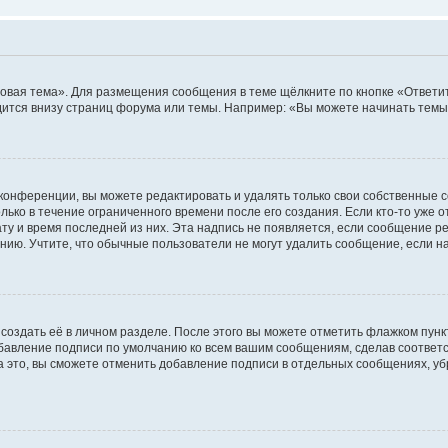
овая тема». Для размещения сообщения в теме щёлкните по кнопке «Ответит
ится внизу страниц форума или темы. Например: «Вы можете начинать темы»
конференции, вы можете редактировать и удалять только свои собственные 
ько в течение ограниченного времени после его создания. Если кто-то уже 
дату и время последней из них. Эта надпись не появляется, если сообщение 
ию. Учтите, что обычные пользователи не могут удалить сообщение, если на 
создать её в личном разделе. После этого вы можете отметить флажком пун
обавление подписи по умолчанию ко всем вашим сообщениям, сделав соотве
а это, вы сможете отменить добавление подписи в отдельных сообщениях, у