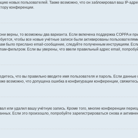
ию новых пользователей. Также возможно, что он заблокировал ваш IP-адре
атору конференции.
они верны, то возможны два варианта. Если включена поддержка COPPA и при 
уется, чтобы все новые учётные записи были активированы пользователями
ам было прислано email-сообщение, следуйте полученным инструкциям. Если
пам-фильтром. Если вы уверены, что ввели правильный адрес email, попробу
едитесь, что вы правильно вводите имя пользователя и пароль. Если данные
Также возможно, что допущена ошибка в конфигурации конференции, свяжитес
вал или удалил вашу учётную запись. Кроме того, многие конференции перио
ных. Если это произошло, попробуйте зарегистрироваться снова и активнее 