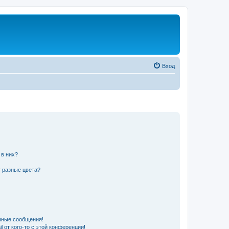
Вход
 в них?
 разные цвета?
чные сообщения!
 от кого-то с этой конференции!