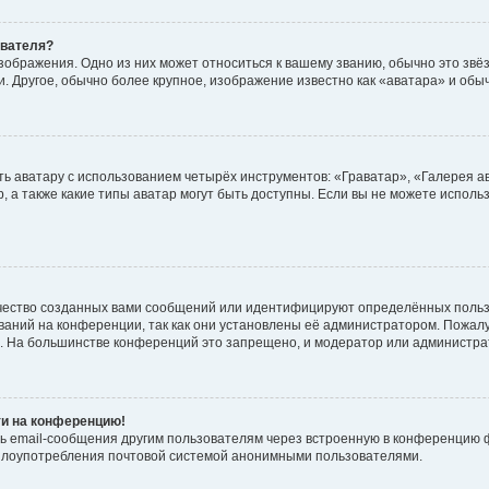
ователя?
зображения. Одно из них может относиться к вашему званию, обычно это звёзд
. Другое, обычно более крупное, изображение известно как «аватара» и обы
ь аватару с использованием четырёх инструментов: «Граватар», «Галерея а
, а также какие типы аватар могут быть доступны. Если вы не можете испол
чество созданных вами сообщений или идентифицируют определённых польз
аний на конференции, так как они установлены её администратором. Пожал
е. На большинстве конференций это запрещено, и модератор или администра
ти на конференцию!
ь email-сообщения другим пользователям через встроенную в конференцию ф
ь злоупотребления почтовой системой анонимными пользователями.