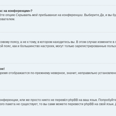
час на конференции»?
дёте опцию
Скрывать моё пребывание на конференции
. Выберите
Да
, и вы 
зователем.
вому поясу, а не к тому, в котором находитесь вы. В этом случае измените в 
овой пояс, как и большинство настроек, могут только зарегистрированные пол
ое!
о время отображается по-прежнему неверное, значит, неправильно установле
онференции, или же просто никто не перевёл phpBB на ваш язык. Попробуйт
вого пакета не существует, то вы сами можете перевести phpBB на свой язы