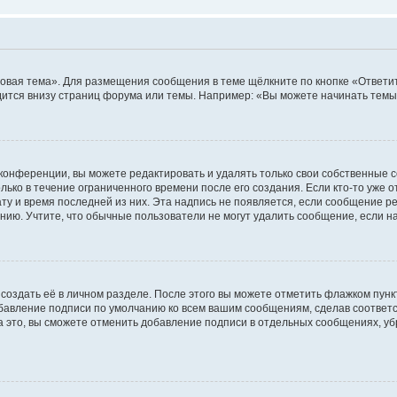
овая тема». Для размещения сообщения в теме щёлкните по кнопке «Ответит
ится внизу страниц форума или темы. Например: «Вы можете начинать темы»
конференции, вы можете редактировать и удалять только свои собственные 
ько в течение ограниченного времени после его создания. Если кто-то уже 
дату и время последней из них. Эта надпись не появляется, если сообщение 
ию. Учтите, что обычные пользователи не могут удалить сообщение, если на 
создать её в личном разделе. После этого вы можете отметить флажком пун
обавление подписи по умолчанию ко всем вашим сообщениям, сделав соотве
а это, вы сможете отменить добавление подписи в отдельных сообщениях, у