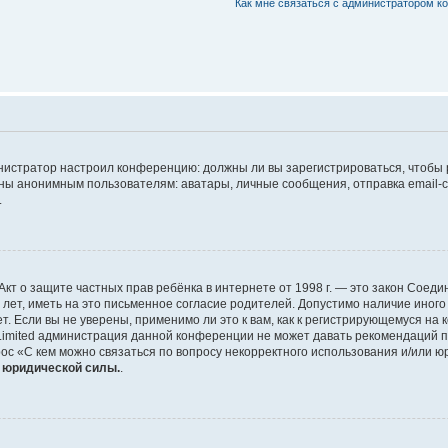
Как мне связаться с администратором 
дминистратор настроил конференцию: должны ли вы зарегистрироваться, чтобы
 анонимным пользователям: аватары, личные сообщения, отправка email-сооб
.
 или Акт о защите частных прав ребёнка в интернете от 1998 г. — это закон Со
т, иметь на это письменное согласие родителей. Допустимо наличие иного
 Если вы не уверены, применимо ли это к вам, как к регистрирующемуся на 
Limited администрация данной конференции не может давать рекомендаций 
ос «С кем можно связаться по вопросу некорректного использования и/или ю
т юридической силы.
.