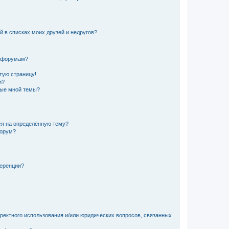
й в списках моих друзей и недругов?
и форумам?
стую страницу!
и?
ные мной темы?
ься на определённую тему?
форум?
ференции?
рректного использования и/или юридических вопросов, связанных