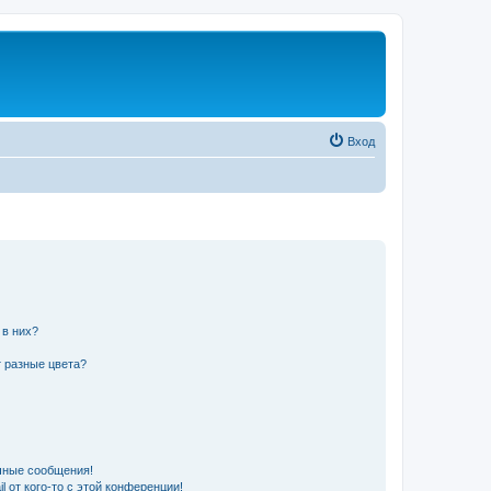
Вход
 в них?
 разные цвета?
чные сообщения!
 от кого-то с этой конференции!