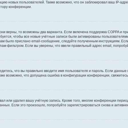
ию новых пользователей. Также возможно, что он заблокировал ваш IP-адре
атору конференции.
они верны, то возможны два варианта. Если включена поддержка COPPA и при 
уется, чтобы все новые учётные записи были активированы пользователями
ам было прислано email-сообщение, следуйте полученным инструкциям. Если
пам-фильтром. Если вы уверены, что ввели правильный адрес email, попробу
едитесь, что вы правильно вводите имя пользователя и пароль. Если данные
Также возможно, что допущена ошибка в конфигурации конференции, свяжитес
вал или удалил вашу учётную запись. Кроме того, многие конференции перио
ных. Если это произошло, попробуйте зарегистрироваться снова и активнее 