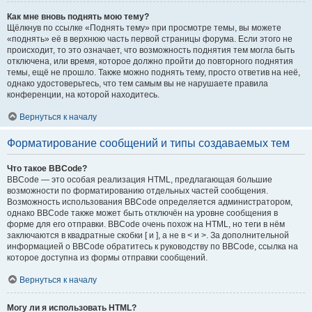
Как мне вновь поднять мою тему?
Щёлкнув по ссылке «Поднять тему» при просмотре темы, вы можете
«поднять» её в верхнюю часть первой страницы форума. Если этого не
происходит, то это означает, что возможность поднятия тем могла быть
отключена, или время, которое должно пройти до повторного поднятия
темы, ещё не прошло. Также можно поднять тему, просто ответив на неё,
однако удостоверьтесь, что тем самым вы не нарушаете правила
конференции, на которой находитесь.
Вернуться к началу
Форматирование сообщений и типы создаваемых тем
Что такое BBCode?
BBCode — это особая реализация HTML, предлагающая большие
возможности по форматированию отдельных частей сообщения.
Возможность использования BBCode определяется администратором,
однако BBCode также может быть отключён на уровне сообщения в
форме для его отправки. BBCode очень похож на HTML, но теги в нём
заключаются в квадратные скобки [ и ], а не в < и >. За дополнительной
информацией о BBCode обратитесь к руководству по BBCode, ссылка на
которое доступна из формы отправки сообщений.
Вернуться к началу
Могу ли я использовать HTML?