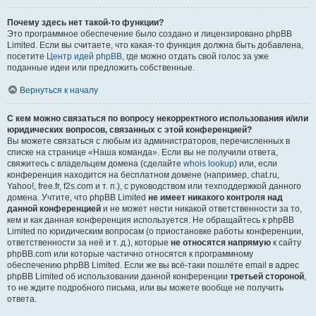
Почему здесь нет такой-то функции?
Это программное обеспечение было создано и лицензировано phpBB
Limited. Если вы считаете, что какая-то функция должна быть добавлена,
посетите
Центр идей phpBB
, где можно отдать свой голос за уже
поданные идеи или предложить собственные.
Вернуться к началу
С кем можно связаться по вопросу некорректного использования и/или
юридических вопросов, связанных с этой конференцией?
Вы можете связаться с любым из администраторов, перечисленных в
списке на странице «Наша команда». Если вы не получили ответа,
свяжитесь с владельцем домена (сделайте
whois lookup
) или, если
конференция находится на бесплатном домене (например, chat.ru,
Yahoo!, free.fr, f2s.com и т. п.), с руководством или техподдержкой данного
домена. Учтите, что phpBB Limited
не имеет никакого контроля над
данной конференцией
и не может нести никакой ответственности за то,
кем и как данная конференция используется. Не обращайтесь к phpBB
Limited по юридическим вопросам (о приостановке работы конференции,
ответственности за неё и т. д.), которые
не относятся напрямую
к сайту
phpBB.com или которые частично относятся к программному
обеспечению phpBB Limited. Если же вы всё-таки пошлёте email в адрес
phpBB Limited об использовании данной конференции
третьей стороной
,
то не ждите подробного письма, или вы можете вообще не получить
ответа.