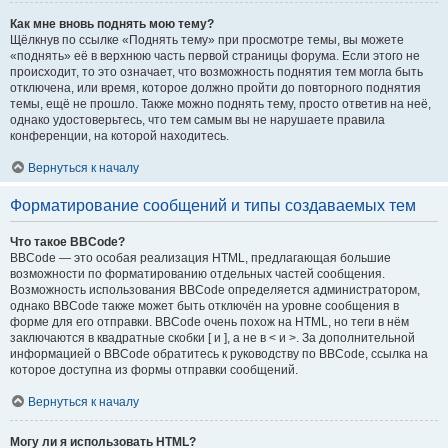
Как мне вновь поднять мою тему?
Щёлкнув по ссылке «Поднять тему» при просмотре темы, вы можете
«поднять» её в верхнюю часть первой страницы форума. Если этого не
происходит, то это означает, что возможность поднятия тем могла быть
отключена, или время, которое должно пройти до повторного поднятия
темы, ещё не прошло. Также можно поднять тему, просто ответив на неё,
однако удостоверьтесь, что тем самым вы не нарушаете правила
конференции, на которой находитесь.
Вернуться к началу
Форматирование сообщений и типы создаваемых тем
Что такое BBCode?
BBCode — это особая реализация HTML, предлагающая большие
возможности по форматированию отдельных частей сообщения.
Возможность использования BBCode определяется администратором,
однако BBCode также может быть отключён на уровне сообщения в
форме для его отправки. BBCode очень похож на HTML, но теги в нём
заключаются в квадратные скобки [ и ], а не в < и >. За дополнительной
информацией о BBCode обратитесь к руководству по BBCode, ссылка на
которое доступна из формы отправки сообщений.
Вернуться к началу
Могу ли я использовать HTML?