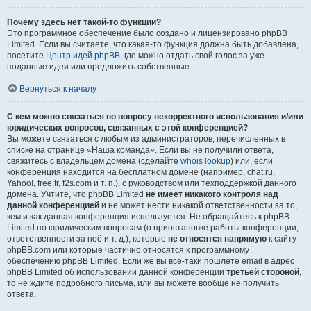
Почему здесь нет такой-то функции?
Это программное обеспечение было создано и лицензировано phpBB
Limited. Если вы считаете, что какая-то функция должна быть добавлена,
посетите
Центр идей phpBB
, где можно отдать свой голос за уже
поданные идеи или предложить собственные.
Вернуться к началу
С кем можно связаться по вопросу некорректного использования и/или
юридических вопросов, связанных с этой конференцией?
Вы можете связаться с любым из администраторов, перечисленных в
списке на странице «Наша команда». Если вы не получили ответа,
свяжитесь с владельцем домена (сделайте
whois lookup
) или, если
конференция находится на бесплатном домене (например, chat.ru,
Yahoo!, free.fr, f2s.com и т. п.), с руководством или техподдержкой данного
домена. Учтите, что phpBB Limited
не имеет никакого контроля над
данной конференцией
и не может нести никакой ответственности за то,
кем и как данная конференция используется. Не обращайтесь к phpBB
Limited по юридическим вопросам (о приостановке работы конференции,
ответственности за неё и т. д.), которые
не относятся напрямую
к сайту
phpBB.com или которые частично относятся к программному
обеспечению phpBB Limited. Если же вы всё-таки пошлёте email в адрес
phpBB Limited об использовании данной конференции
третьей стороной
,
то не ждите подробного письма, или вы можете вообще не получить
ответа.