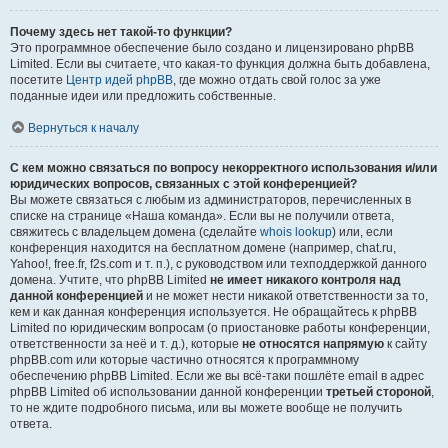
Почему здесь нет такой-то функции?
Это программное обеспечение было создано и лицензировано phpBB
Limited. Если вы считаете, что какая-то функция должна быть добавлена,
посетите
Центр идей phpBB
, где можно отдать свой голос за уже
поданные идеи или предложить собственные.
Вернуться к началу
С кем можно связаться по вопросу некорректного использования и/или
юридических вопросов, связанных с этой конференцией?
Вы можете связаться с любым из администраторов, перечисленных в
списке на странице «Наша команда». Если вы не получили ответа,
свяжитесь с владельцем домена (сделайте
whois lookup
) или, если
конференция находится на бесплатном домене (например, chat.ru,
Yahoo!, free.fr, f2s.com и т. п.), с руководством или техподдержкой данного
домена. Учтите, что phpBB Limited
не имеет никакого контроля над
данной конференцией
и не может нести никакой ответственности за то,
кем и как данная конференция используется. Не обращайтесь к phpBB
Limited по юридическим вопросам (о приостановке работы конференции,
ответственности за неё и т. д.), которые
не относятся напрямую
к сайту
phpBB.com или которые частично относятся к программному
обеспечению phpBB Limited. Если же вы всё-таки пошлёте email в адрес
phpBB Limited об использовании данной конференции
третьей стороной
,
то не ждите подробного письма, или вы можете вообще не получить
ответа.