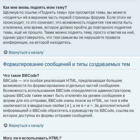
Как мне вновь поднять мою тему?
Щёлкнув по ссылке «Поднять тему» при просмотре темы, вы можете
«поднять» её в верхнюю часть первой страницы форума. Если этого не
происходит, то это означает, что возможность поднятия тем могла быть
отключена, или время, которое должно пройти до повторного поднятия
темы, ещё не прошло. Также можно поднять тему, просто ответив на неё,
однако удостоверьтесь, что тем самым вы не нарушаете правила
конференции, на которой находитесь.
Вернуться к началу
Форматирование сообщений и типы создаваемых тем
Что такое BBCode?
BBCode — это особая реализация HTML, предлагающая большие
возможности по форматированию отдельных частей сообщения.
Возможность использования BBCode определяется администратором,
однако BBCode также может быть отключён на уровне сообщения в
форме для его отправки. BBCode очень похож на HTML, но теги в нём
заключаются в квадратные скобки [ и ], а не в < и >. За дополнительной
информацией о BBCode обратитесь к руководству по BBCode, ссылка на
которое доступна из формы отправки сообщений.
Вернуться к началу
Могу ли я использовать HTML?