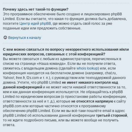
Почему здесь нет такой-то функции?
Это программное обеспечение было создано и лицензировано phpBB
Limited. Если вы считаете, что какая-то функция должна быть добавлена,
посетите
Центр идей phpBB
, где можно отдать свой голос за уже
поданные идеи или предложить собственные.
Вернуться к началу
С кем можно связаться по вопросу некорректного использования и/или
юридических вопросов, связанных с этой конференцией?
Вы можете связаться с любым из администраторов, перечисленных в
списке на странице «Наша команда». Если вы не получили ответа,
свяжитесь с владельцем домена (сделайте
whois lookup
) или, если
конференция находится на бесплатном домене (например, chat.ru,
Yahoo!, free.fr, f2s.com и т. п.), с руководством или техподдержкой данного
домена. Учтите, что phpBB Limited
не имеет никакого контроля над
данной конференцией
и не может нести никакой ответственности за то,
кем и как данная конференция используется. Не обращайтесь к phpBB
Limited по юридическим вопросам (о приостановке работы конференции,
ответственности за неё и т. д.), которые
не относятся напрямую
к сайту
phpBB.com или которые частично относятся к программному
обеспечению phpBB Limited. Если же вы всё-таки пошлёте email в адрес
phpBB Limited об использовании данной конференции
третьей стороной
,
то не ждите подробного письма, или вы можете вообще не получить
ответа.