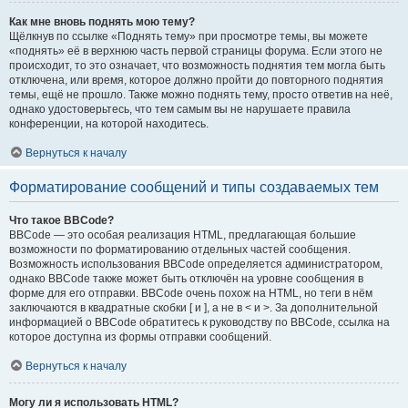
Как мне вновь поднять мою тему?
Щёлкнув по ссылке «Поднять тему» при просмотре темы, вы можете
«поднять» её в верхнюю часть первой страницы форума. Если этого не
происходит, то это означает, что возможность поднятия тем могла быть
отключена, или время, которое должно пройти до повторного поднятия
темы, ещё не прошло. Также можно поднять тему, просто ответив на неё,
однако удостоверьтесь, что тем самым вы не нарушаете правила
конференции, на которой находитесь.
Вернуться к началу
Форматирование сообщений и типы создаваемых тем
Что такое BBCode?
BBCode — это особая реализация HTML, предлагающая большие
возможности по форматированию отдельных частей сообщения.
Возможность использования BBCode определяется администратором,
однако BBCode также может быть отключён на уровне сообщения в
форме для его отправки. BBCode очень похож на HTML, но теги в нём
заключаются в квадратные скобки [ и ], а не в < и >. За дополнительной
информацией о BBCode обратитесь к руководству по BBCode, ссылка на
которое доступна из формы отправки сообщений.
Вернуться к началу
Могу ли я использовать HTML?