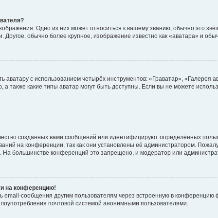
ователя?
зображения. Одно из них может относиться к вашему званию, обычно это звёзд
. Другое, обычно более крупное, изображение известно как «аватара» и обы
ь аватару с использованием четырёх инструментов: «Граватар», «Галерея а
, а также какие типы аватар могут быть доступны. Если вы не можете испол
чество созданных вами сообщений или идентифицируют определённых польз
аний на конференции, так как они установлены её администратором. Пожал
е. На большинстве конференций это запрещено, и модератор или администра
ти на конференцию!
ь email-сообщения другим пользователям через встроенную в конференцию ф
ь злоупотребления почтовой системой анонимными пользователями.