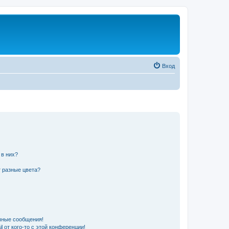
Вход
 в них?
 разные цвета?
чные сообщения!
 от кого-то с этой конференции!