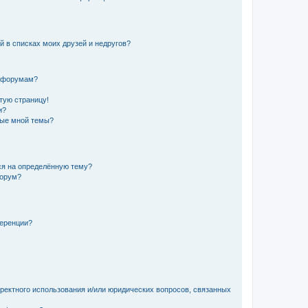
й в списках моих друзей и недругов?
и форумам?
стую страницу!
и?
ные мной темы?
ься на определённую тему?
форум?
ференции?
рректного использования и/или юридических вопросов, связанных