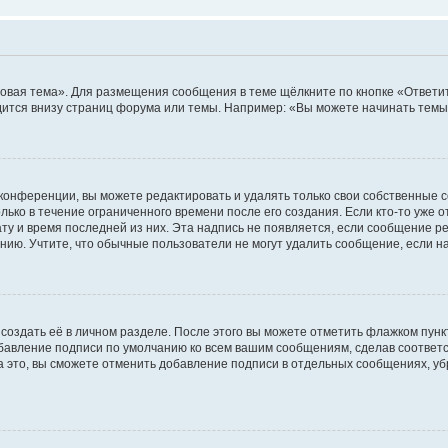
овая тема». Для размещения сообщения в теме щёлкните по кнопке «Ответит
ится внизу страниц форума или темы. Например: «Вы можете начинать темы»
конференции, вы можете редактировать и удалять только свои собственные 
ько в течение ограниченного времени после его создания. Если кто-то уже 
дату и время последней из них. Эта надпись не появляется, если сообщение 
ию. Учтите, что обычные пользователи не могут удалить сообщение, если на 
создать её в личном разделе. После этого вы можете отметить флажком пун
обавление подписи по умолчанию ко всем вашим сообщениям, сделав соотве
а это, вы сможете отменить добавление подписи в отдельных сообщениях, у