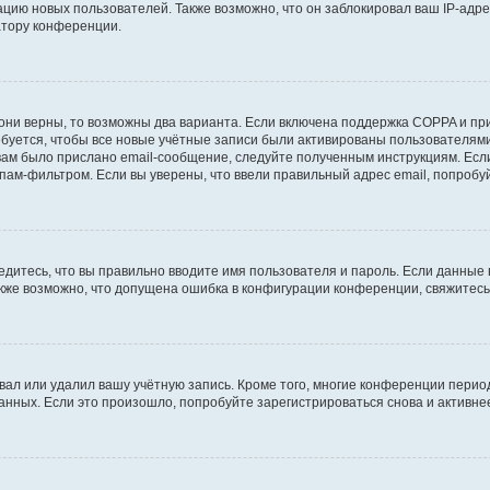
ию новых пользователей. Также возможно, что он заблокировал ваш IP-адре
атору конференции.
они верны, то возможны два варианта. Если включена поддержка COPPA и при 
уется, чтобы все новые учётные записи были активированы пользователями
ам было прислано email-сообщение, следуйте полученным инструкциям. Если
пам-фильтром. Если вы уверены, что ввели правильный адрес email, попробу
едитесь, что вы правильно вводите имя пользователя и пароль. Если данные
Также возможно, что допущена ошибка в конфигурации конференции, свяжитес
вал или удалил вашу учётную запись. Кроме того, многие конференции перио
ных. Если это произошло, попробуйте зарегистрироваться снова и активнее 