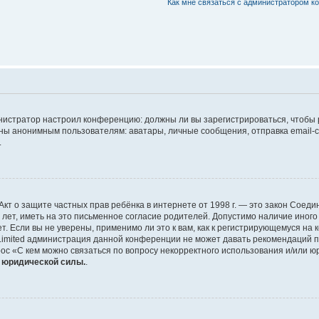
Как мне связаться с администратором 
дминистратор настроил конференцию: должны ли вы зарегистрироваться, чтобы
 анонимным пользователям: аватары, личные сообщения, отправка email-сооб
.
 или Акт о защите частных прав ребёнка в интернете от 1998 г. — это закон Со
т, иметь на это письменное согласие родителей. Допустимо наличие иного
 Если вы не уверены, применимо ли это к вам, как к регистрирующемуся на 
Limited администрация данной конференции не может давать рекомендаций 
ос «С кем можно связаться по вопросу некорректного использования и/или ю
т юридической силы.
.