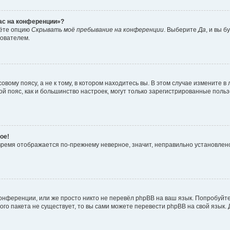
час на конференции»?
дёте опцию
Скрывать моё пребывание на конференции
. Выберите
Да
, и вы 
зователем.
вому поясу, а не к тому, в котором находитесь вы. В этом случае измените в 
овой пояс, как и большинство настроек, могут только зарегистрированные пол
ое!
о время отображается по-прежнему неверное, значит, неправильно установле
онференции, или же просто никто не перевёл phpBB на ваш язык. Попробуйт
вого пакета не существует, то вы сами можете перевести phpBB на свой язы